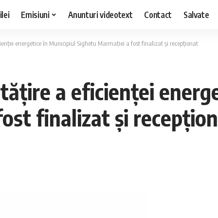
lei
Emisiuni
Anunturi videotext
Contact
Salvate
enței energetice în Municipiul Sighetu Marmației a fost finalizat și recepționat
țire a eficienței energe
ost finalizat și recepțio