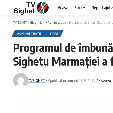
Acasa
Stiri
Reportajul zi
TV SIGHET
>
Blog
>
Stiri
>
Administrație
>
Programul de îmbunătățire a efici
ADMINISTRAȚIE
STIRI
Programul de îmbunătă
Sighetu Marmației a f
TVSIGHET
publicat octombrie 15, 2021