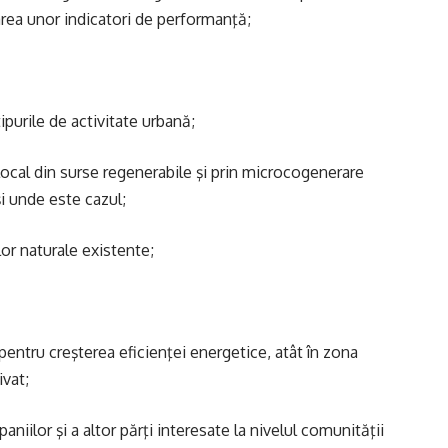
area unor indicatori de performanţă;
tipurile de activitate urbană;
local din surse regenerabile şi prin microcogenerare
i unde este cazul;
lor naturale existente;
entru creşterea eficienţei energetice, atât în zona
ivat;
niilor şi a altor părţi interesate la nivelul comunităţii