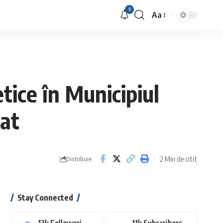
9
Aa
Font
Resizer
tice în Municipiul
nat
2 Min de citit
Distribuie
Stay Connected