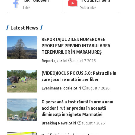
13k
Followeri
11k
Subscribers
Like
Subscribe
Latest News
REPORTAJUL ZILEI: NUMEROASE
PROBLEME PRIVIND INTABULAREA
TERENURILOR ÎN MARAMUREȘ
Reportajul zilei
august 7, 2026
(VIDEO)JOCUS POCUS 5.0: Patru zile în
care jocul se mută în aer liber
Evenimente locale
Stiri
august 7, 2026
O persoană a fost rănită în urma unui
accident rutier produs în această
dimineață în Sighetu Marmației
Breaking News
Stiri
august 7, 2026