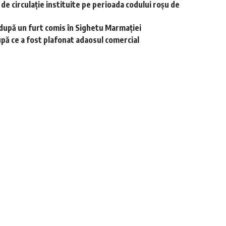
r de circulație instituite pe perioada codului roșu de
i după un furt comis în Sighetu Marmației
upă ce a fost plafonat adaosul comercial