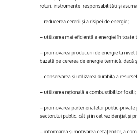
roluri, instrumente, responsabilităti şi asum
– reducerea cererii şi a risipei de energie;
– utilizarea mai eficientă a energiei în toate 
– promovarea producerii de energie la nivel 
bazată pe cererea de energie termică, dacă ș
– conservarea şi utilizarea durabilă a resurse
– utilizarea raţională a combustibililor fosili;
– promovarea parteneriatelor public-private p
sectorului public, cât şi în cel rezidenţial şi pr
– informarea şi motivarea cetăţenilor, a compa