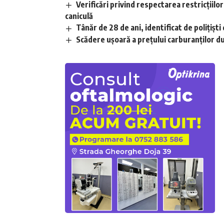
Verificări privind respectarea restricțiilo
caniculă
Tânăr de 28 de ani, identificat de polițișt
Scădere ușoară a prețului carburanților d