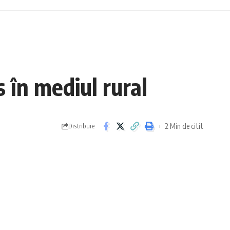
n mediul rural
2 Min de citit
Distribuie