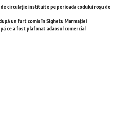
r de circulație instituite pe perioada codului roșu de
i după un furt comis în Sighetu Marmației
upă ce a fost plafonat adaosul comercial