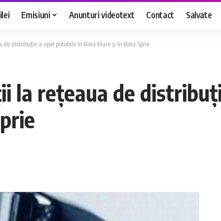
lei
Emisiuni
Anunturi videotext
Contact
Salvate
 de distribuție a apei potabile în Baia Mare și în Baia Sprie
 la rețeaua de distribuți
prie