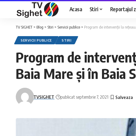
Acasa
Stiri
Reportajul zi
TV SIGHET
>
Blog
>
Stiri
>
Servicii publice
>
Program de intervenții la rețeaua
SERVICII PUBLICE
STIRI
Program de intervenții
Baia Mare și în Baia S
TVSIGHET
publicat septembrie 7, 2021