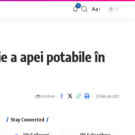
9
Aa
Font
Resizer
e a apei potabile în
0 Min de citit
Distribuie
Stay Connected