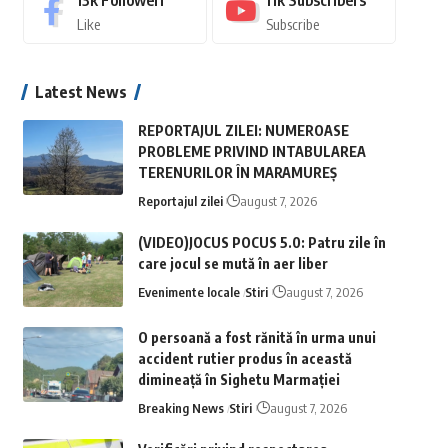
13k
Followeri
11k
Subscribers
Like
Subscribe
Latest News
REPORTAJUL ZILEI: NUMEROASE
PROBLEME PRIVIND INTABULAREA
TERENURILOR ÎN MARAMUREȘ
Reportajul zilei
august 7, 2026
(VIDEO)JOCUS POCUS 5.0: Patru zile în
care jocul se mută în aer liber
Evenimente locale
Stiri
august 7, 2026
O persoană a fost rănită în urma unui
accident rutier produs în această
dimineață în Sighetu Marmației
Breaking News
Stiri
august 7, 2026