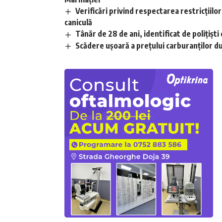
Verificări privind respectarea restricțiilo
caniculă
Tânăr de 28 de ani, identificat de polițișt
Scădere ușoară a prețului carburanților d