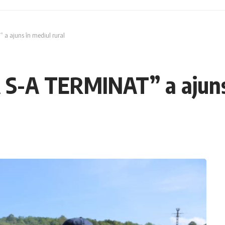
 ajuns în mediul rural
-A TERMINAT” a ajuns î