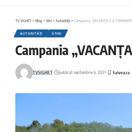
TV SIGHET
>
Blog
>
Stiri
>
Autorități
>
Campania „VACANȚA S-A TERMINAT” a
AUTORITĂȚI
STIRI
Campania „VACANȚA S
TVSIGHET
publicat septembrie 6, 2021