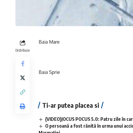
Baia Mare
Distribuie
Baia Sprie
Ti-ar putea placea si
(VIDEO)JOCUS POCUS 5.0: Patru zile în care
O persoană a fost rănită în urma unui acci
Marmației