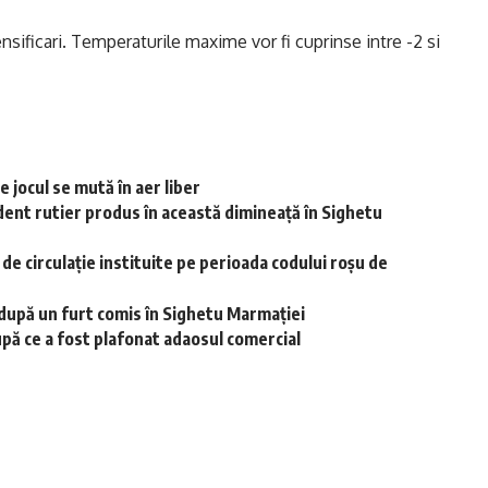
nsificari. Temperaturile maxime vor fi cuprinse intre -2 si
 jocul se mută în aer liber
dent rutier produs în această dimineață în Sighetu
r de circulație instituite pe perioada codului roșu de
i după un furt comis în Sighetu Marmației
upă ce a fost plafonat adaosul comercial