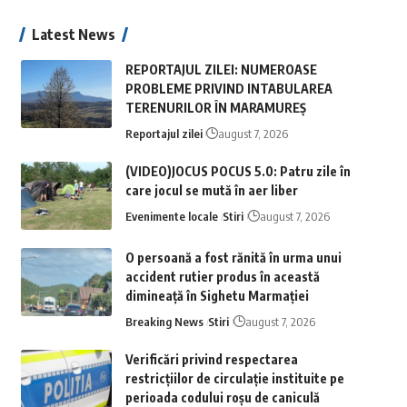
Latest News
REPORTAJUL ZILEI: NUMEROASE
PROBLEME PRIVIND INTABULAREA
TERENURILOR ÎN MARAMUREȘ
Reportajul zilei
august 7, 2026
(VIDEO)JOCUS POCUS 5.0: Patru zile în
care jocul se mută în aer liber
Evenimente locale
Stiri
august 7, 2026
O persoană a fost rănită în urma unui
accident rutier produs în această
dimineață în Sighetu Marmației
Breaking News
Stiri
august 7, 2026
Verificări privind respectarea
restricțiilor de circulație instituite pe
perioada codului roșu de caniculă