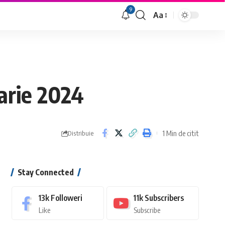
9
Aa
Font
Resizer
arie 2024
1 Min de citit
Distribuie
Stay Connected
13k
Followeri
11k
Subscribers
Like
Subscribe