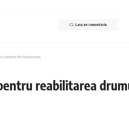
Lasa un comentariu
ilor județene din Maramureș
pentru reabilitarea drum