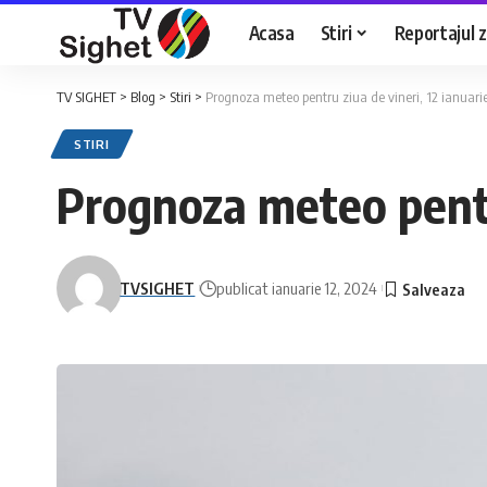
Acasa
Stiri
Reportajul zi
TV SIGHET
>
Blog
>
Stiri
>
Prognoza meteo pentru ziua de vineri, 12 ianuari
STIRI
Prognoza meteo pentru
TVSIGHET
publicat ianuarie 12, 2024