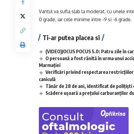
Vantul va sufla slab la moderat, cu unele inte
0 grade, iar cele minime intre -9 si -6 grade.
Ti-ar putea placea si
(VIDEO)JOCUS POCUS 5.0: Patru zile în care
O persoană a fost rănită în urma unui acci
Marmației
Verificări privind respectarea restricțiilo
caniculă
Tânăr de 28 de ani, identificat de polițișt
Scădere ușoară a prețului carburanților d