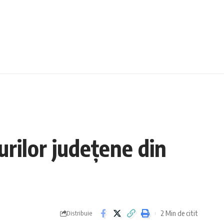
urilor județene din
2 Min de citit
Distribuie