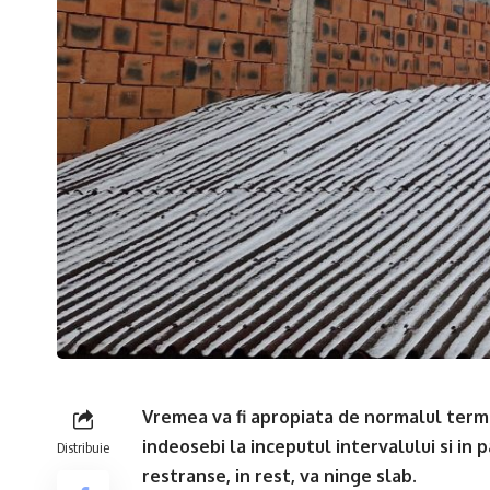
Vremea va fi apropiata de normalul termic
indeosebi la inceputul intervalului si in 
Distribuie
restranse, in rest, va ninge slab.