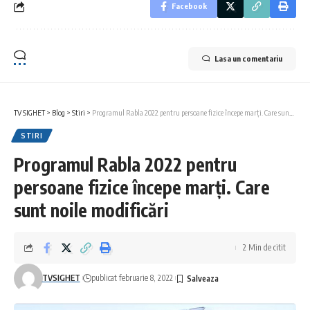
Facebook
Lasa un comentariu
TV SIGHET
>
Blog
>
Stiri
>
Programul Rabla 2022 pentru persoane fizice începe marți. Care sunt noile modificări
STIRI
Programul Rabla 2022 pentru
persoane fizice începe marți. Care
sunt noile modificări
2 Min de citit
TVSIGHET
publicat februarie 8, 2022