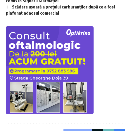
comis în Sighetu Marmației
Scădere ușoară a prețului carburanților după ce a fost
plafonat adaosul comercial