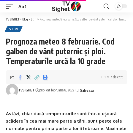
Aa
Font
Resizer
TV SIGHET
>
Blog
>
Stiri
>
Prognoza meteo 8 februarie. Cod galben de vânt puternic și ploi. Temperaturile urcă la 10 grade
STIRI
Prognoza meteo 8 februarie. Cod
galben de vânt puternic și ploi.
Temperaturile urcă la 10 grade
1 Min de citit
TVSIGHET
publicat februarie 8, 2022
Astăzi, chiar dacă temperaturile sunt într-o ușoară
scădere în cea mai mare parte a țării, sunt peste cele
normale pentru prima parte a lunii februarie. Maximele