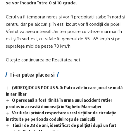
se vor încadra între 0 şi 10 grade.
Cerul va fi temporar noros şi vor fi precipitaţii slabe în nord şi
centru, dar pe alocuri și în est. Izolat vor fi condiţii de polei.
Vântul va avea intensificări temporare cu viteze mai mari în
est şi în sud-est, cu rafale în general de 55…65 km/h şi pe
suprafeţe mici de peste 70 km/h.
Citește continuarea pe
Realitatea.net
Ti-ar putea placea si
(VIDEO)JOCUS POCUS 5.0: Patru zile în care jocul se mută
în aer liber
O persoană a fost rănită în urma unui accident rutier
produs în această dimineață în Sighetu Marmației
Verificări privind respectarea restricțiilor de circulație
instituite pe perioada codului roșu de caniculă
Tânăr de 28 de ani, identificat de polițiști după un furt