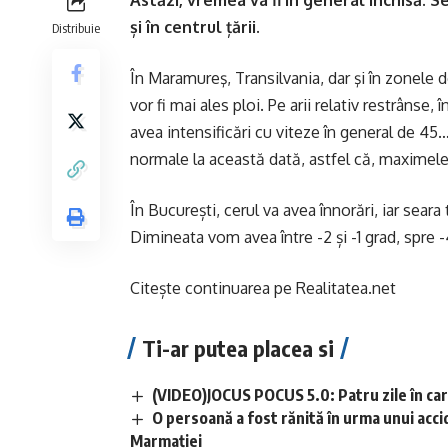
Astăzi, vremea va fi în general închisă. S
și în centrul țării.
Distribuie
În Maramureş, Transilvania, dar şi în zonele de
vor fi mai ales ploi. Pe arii relativ restrânse, 
avea intensificări cu viteze în general de 45
normale la această dată, astfel că, maximele s
În București, cerul va avea înnorări, iar sear
Dimineata vom avea între -2 și -1 grad, spre 
Citește continuarea pe
Realitatea.net
Ti-ar putea placea si
(VIDEO)JOCUS POCUS 5.0: Patru zile în care
O persoană a fost rănită în urma unui acci
Marmației