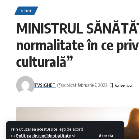
STIRI
MINISTRUL SĂNĂTĂȚII
normalitate în ce priv
culturală”
TVSIGHET
publicat februarie 7, 2022
Prin utilizarea acestui site, ești de acord
cu
Politica de confidentialitate
si
Accepta