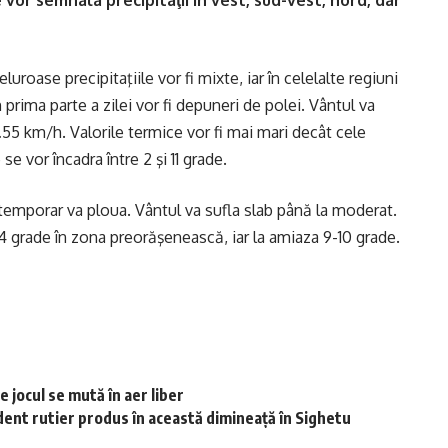
e vor semnala precipitaţii în vest, sud-vest, nord, dar
luroase precipitaţiile vor fi mixte, iar în celelalte regiuni
în prima parte a zilei vor fi depuneri de polei. Vântul va
…55 km/h. Valorile termice vor fi mai mari decât cele
e vor încadra între 2 şi 11 grade.
a temporar va ploua. Vântul va sufla slab până la moderat.
-4 grade în zona preorăşenească, iar la amiaza 9-10 grade.
 jocul se mută în aer liber
dent rutier produs în această dimineață în Sighetu