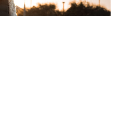
pus, duminică seara, că, în primăvară, poate odată cu
ormalitate în ceea ce privește activitatea socială și
 va însemna și „fără certificat în spațiile publice”
.