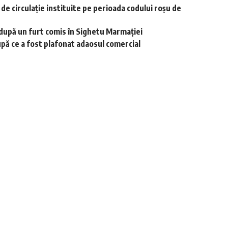
r de circulație instituite pe perioada codului roșu de
i după un furt comis în Sighetu Marmației
upă ce a fost plafonat adaosul comercial