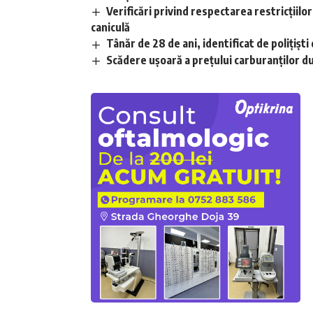
Verificări privind respectarea restricțiilo
caniculă
Tânăr de 28 de ani, identificat de polițișt
Scădere ușoară a prețului carburanților d