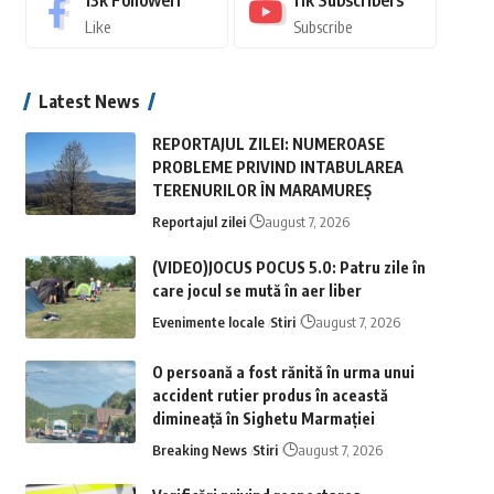
13k
Followeri
11k
Subscribers
Like
Subscribe
Latest News
REPORTAJUL ZILEI: NUMEROASE
PROBLEME PRIVIND INTABULAREA
TERENURILOR ÎN MARAMUREȘ
Reportajul zilei
august 7, 2026
(VIDEO)JOCUS POCUS 5.0: Patru zile în
care jocul se mută în aer liber
Evenimente locale
Stiri
august 7, 2026
O persoană a fost rănită în urma unui
accident rutier produs în această
dimineață în Sighetu Marmației
Breaking News
Stiri
august 7, 2026