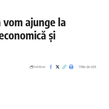
 vom ajunge la
 economică și
1 Min de citit
Distribuie