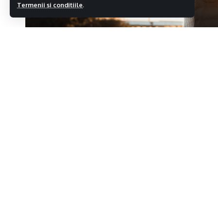
Termenii si conditiile
.
Ministrul Sănătății, Alexandru Rafila, a s
luna aprilie, în România „vom ajunge la n
Distribuie
economică, implicit cea culturală”, ceea ce