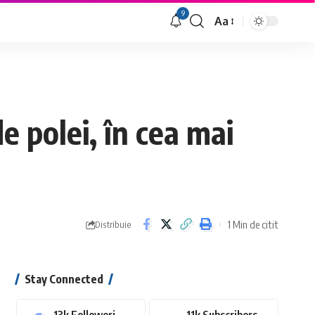
9
Aa
Font
Resizer
e polei, în cea mai
1 Min de citit
Distribuie
Stay Connected