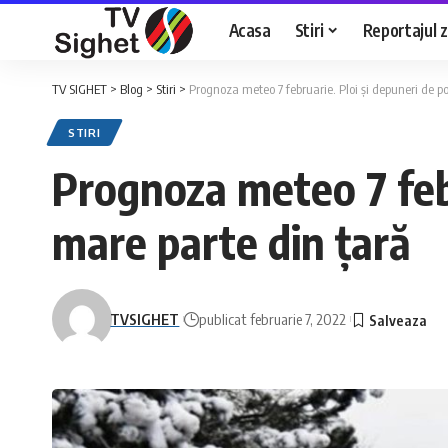
Acasa
Stiri
Reportajul zi
TV SIGHET
>
Blog
>
Stiri
>
Prognoza meteo 7 februarie. Ploi și depuneri de po
STIRI
Prognoza meteo 7 febr
mare parte din țară
TVSIGHET
publicat februarie 7, 2022