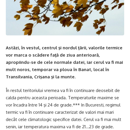
Astăzi, în vestul, centrul şi nordul ţãrii, valorile termice
vor marca o scădere faţă de ziua anterioară,
apropiindu-se de cele normale datei, iar cerul va fi mai
mult noros, temporar va ploua în Banat, local în
Transilvania, Crişana şi la munte.
În restul teritoriului vremea va fi în continuare deosebit de
calda pentru aceasta perioada. Temperaturile maxime se
vor încadra între 14 şi 24 de grade.*** In Bucuresti, regimul
termic va fi în continuare caracterizat de valori mai mari
decât cele climatologic specifice datei. Cerul va fi mai mult
senin, iar temperatura maxima va fi de 21…23 de grade.