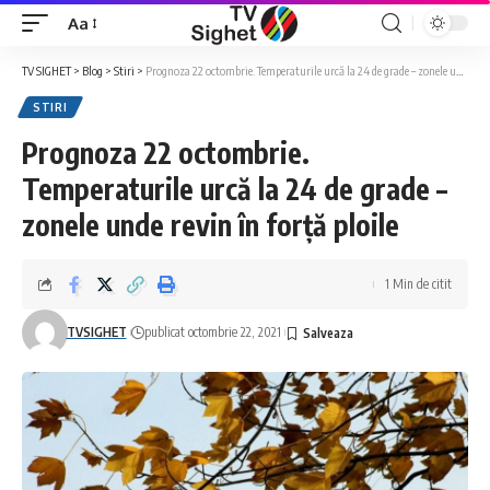
Aa
Font
Resizer
TV SIGHET
>
Blog
>
Stiri
>
Prognoza 22 octombrie. Temperaturile urcă la 24 de grade – zonele unde revin în forță ploile
STIRI
Prognoza 22 octombrie.
Temperaturile urcă la 24 de grade –
zonele unde revin în forță ploile
1 Min de citit
TVSIGHET
publicat octombrie 22, 2021