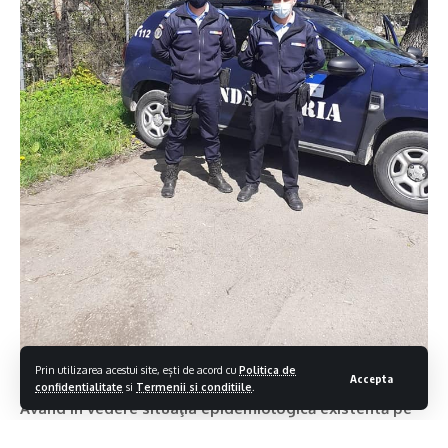
Prin utilizarea acestui site, ești de acord cu
Politica de
Accepta
confidentialitate
si
Termenii si conditiile
.
Având în vedere situaţia epidemiologică existentă pe
teritoriul României și intrarea în vigoare a noilor