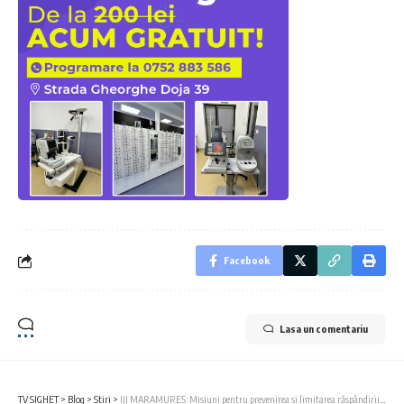
Facebook
Lasa un comentariu
TV SIGHET
>
Blog
>
Stiri
>
IJJ MARAMUREȘ: Misiuni pentru prevenirea și limitarea răspândirii virusului SARS CoV 2