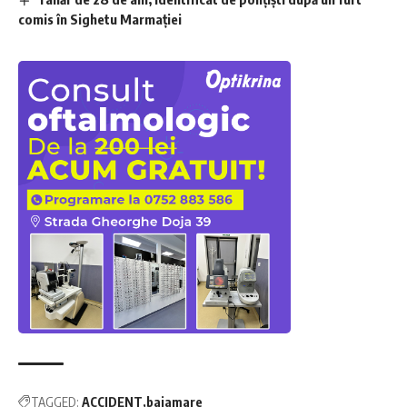
comis în Sighetu Marmației
TAGGED:
ACCIDENT
baiamare