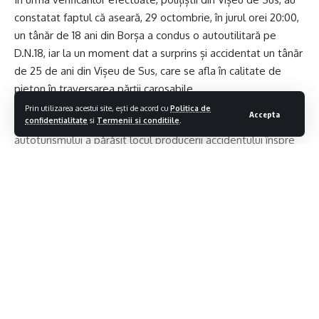
constatat faptul că aseară, 29 octombrie, în jurul orei 20:00,
un tânăr de 18 ani din Borșa a condus o autoutilitară pe
D.N.18, iar la un moment dat a surprins și accidentat un tânăr
de 25 de ani din Vișeu de Sus, care se afla în calitate de
pieton în traversarea părții carosabile.
Prin utilizarea acestui site, ești de acord cu
Politica de
Accepta
confidentialitate
si
Termenii si conditiile
.
Imediat după producerea accidentului rutier, conducătorul
autoturismului a părăsit locul producerii accidentului înspre
localitatea Moisei, fără încuviințarea organelor de poliție.
În urma producerii accidentului rutier a rezultat vătămarea
corporală a pietonului, care s-a deplasat cu mijloace proprii
la spital în vederea acordării de îngrijiri medicale, fără a
rămâne internat sub supraveghere medicală.
Contiua sa citesti
Atât conducătorul auto cât și pietonul au fost testați cu
aparatul etilotest rezultatul fiind zero în ambele cazuri.