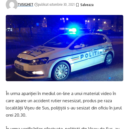
TVSIGHET
publicat octombrie 30, 2021
În urma apariției în mediul on-line a unui material video în
care apare un accident rutier nesesizat, produs pe raza
localității Vișeu de Sus, polițiștii s-au sesizat din oficiu în jurul
orei 20.30.
În urma verificărilor efectuate, polițiștii din Vișeu de Sus, au