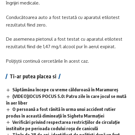
îngrijiri medicale.
Conducătoarea auto a fost testată cu aparatul etilotest
rezultatul fiind zero.
De asemenea pietonul a fost testat cu aparatul etilotest
rezultatul fiind de 1,47 mg/l alcool pur în aerul expirat.
Polițiștii continuă cercetările în acest caz.
Ti-ar putea placea si
Săptămâna începe cu vreme călduroasă în Maramureș
(VIDEO)JOCUS POCUS 5.0: Patru zile în care jocul se mută
în aer liber
O persoană a fost rănită în urma unui accident rutier
produs în această dimineață în Sighetu Marmației
Verificări privind respectarea restricțiilor de circulație
instituite pe perioada codului roșu de caniculă
Tânăr de 28 de ani, identificat de polițiști după un furt