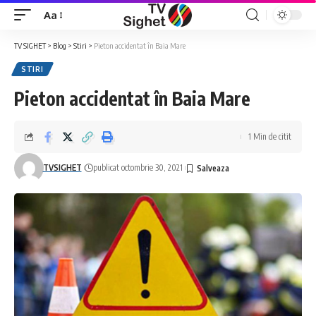
Aa
Font
Resizer
TV SIGHET
>
Blog
>
Stiri
>
Pieton accidentat în Baia Mare
STIRI
Pieton accidentat în Baia Mare
1 Min de citit
TVSIGHET
publicat octombrie 30, 2021