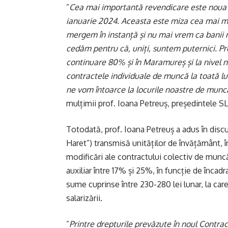
”
Cea mai importantă revendicare este noua L
ianuarie 2024. Aceasta este miza cea mai ma
mergem în instanță și nu mai vrem ca banii no
cedăm pentru că, uniți, suntem puternici. Pro
continuare 80% și în Maramureș și la nivel 
contractele individuale de muncă la toată lum
ne vom întoarce la locurile noastre de muncă,
mulțimii prof. Ioana Petreuș, președintele S
Totodată, prof. Ioana Petreuș a adus în disc
Haret”) transmisă unităților de învățământ, î
modificări ale contractului colectiv de muncă:
auxiliar între 17% și 25%, în funcție de încadr
sume cuprinse între 230-280 lei lunar, la ca
salarizării.
”
Printre drepturile prevăzute în noul Contra