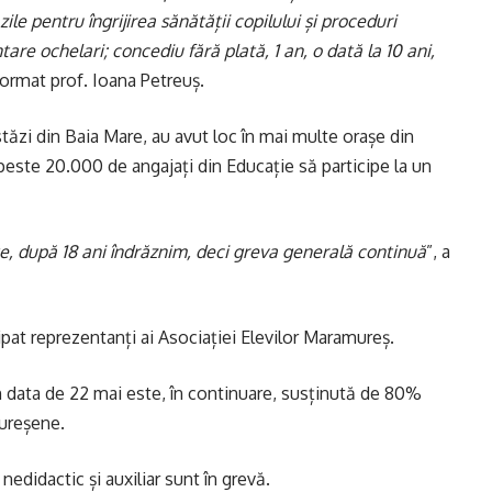
3 zile pentru îngrijirea sănătății copilului și proceduri
are ochelari; concediu fără plată, 1 an, o dată la 10 ani,
nformat prof. Ioana Petreuș.
tăzi din Baia Mare, au avut loc în mai multe orașe din
 peste 20.000 de angajați din Educație să participe la un
, după 18 ani îndrăznim, deci greva generală continuă
”, a
ipat reprezentanți ai Asociației Elevilor Maramureș.
în data de 22 mai este, în continuare, susținută de 80%
mureșene.
nedidactic și auxiliar sunt în grevă.