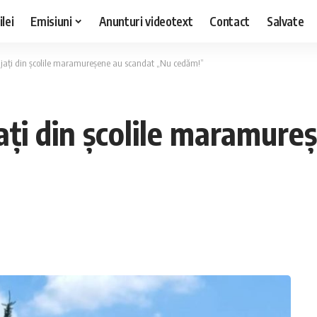
lei
Emisiuni
Anunturi videotext
Contact
Salvate
jați din școlile maramureșene au scandat „Nu cedăm!”
ați din școlile maramure