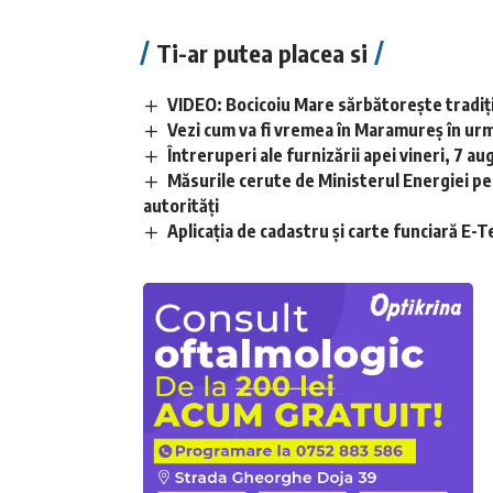
Ti-ar putea placea si
VIDEO: Bocicoiu Mare sărbătorește tradiția
Vezi cum va fi vremea în Maramureș în urm
Întreruperi ale furnizării apei vineri, 7 au
Măsurile cerute de Ministerul Energiei pe
autorități
Aplicaţia de cadastru şi carte funciară E