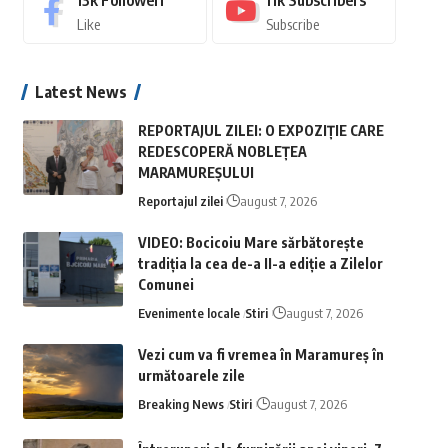
13k
Followeri
11k
Subscribers
Like
Subscribe
Latest News
REPORTAJUL ZILEI: O EXPOZIȚIE CARE
REDESCOPERĂ NOBLEȚEA
MARAMUREȘULUI
Reportajul zilei
august 7, 2026
VIDEO: Bocicoiu Mare sărbătorește
tradiția la cea de-a II-a ediție a Zilelor
Comunei
Evenimente locale
Stiri
august 7, 2026
Vezi cum va fi vremea în Maramureș în
următoarele zile
Breaking News
Stiri
august 7, 2026