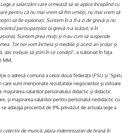
ege a salarizării care urmează să se aplice începând cu
re pentru că nu mai vrem să fim umiliți, nu mai vrem să
ștri să fie eșalonați. Suntem în a 11-a zi de grevă și nu
centul participanților la grevă n-a scăzut; e în
național. Suntem prea mulți și n-au cum să suspende
ea. Tot noi vom încheia și mediile și acest an școlar și
 dar trebuie să știm în ce condiții
”, a subliniat în fața
LI MM.
uție o adresă comună a celor două federații (FSLI și ”Spiru
n care sunt menționate rezultatele negocierilor și viitoare
 majorarea salariilor personalului didactic și didactic
are, și majorarea salariilor pentru personalul nedidactic cu
re se adaugă procentul de 9% prevăzut de actuala lege a
ct colectiv de muncă: plata indemnizației de hrană în