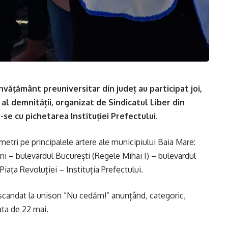
nvățământ preuniversitar din județ au participat joi,
i al demnității, organizat de Sindicatul Liber din
e cu pichetarea Instituției Prefectului.
metri pe principalele artere ale municipiului Baia Mare:
rii – bulevardul București (Regele Mihai I) – bulevardul
 Piața Revoluției – Instituția Prefectului.
 au scandat la unison ”Nu cedăm!” anunțând, categoric,
ata de 22 mai.