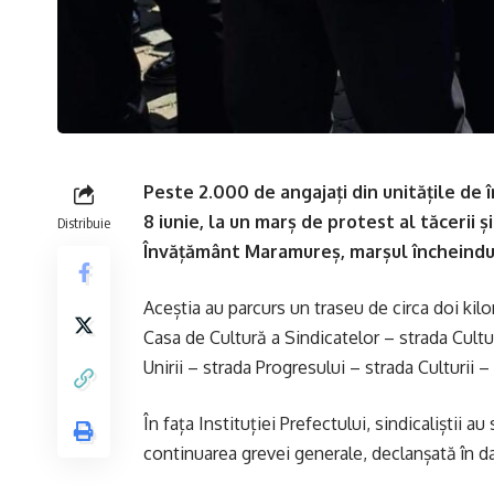
Peste 2.000 de angajați din unitățile de î
8 iunie, la un marș de protest al tăcerii ș
Distribuie
Învățământ Maramureș, marșul încheindu-s
Aceștia au parcurs un traseu de circa doi kilo
Casa de Cultură a Sindicatelor – strada Cultu
Unirii – strada Progresului – strada Culturii –
În fața Instituției Prefectului, sindicaliștii
continuarea grevei generale, declanșată în d