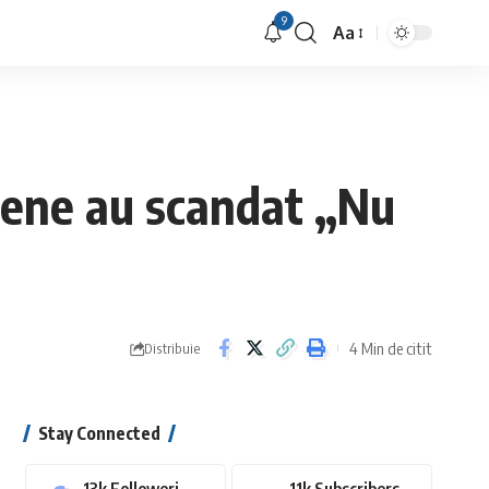
9
Aa
Font
Resizer
șene au scandat „Nu
4 Min de citit
Distribuie
Stay Connected