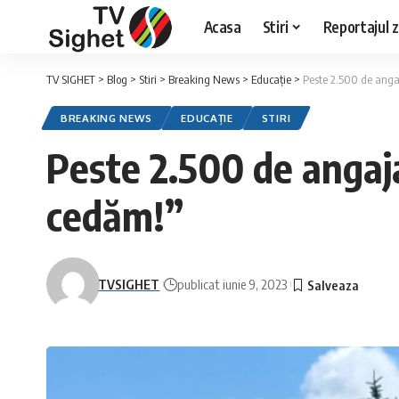
Acasa
Stiri
Reportajul zi
TV SIGHET
>
Blog
>
Stiri
>
Breaking News
>
Educație
>
Peste 2.500 de anga
BREAKING NEWS
EDUCAȚIE
STIRI
Peste 2.500 de angaj
cedăm!”
TVSIGHET
publicat iunie 9, 2023