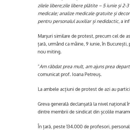
zilele libere;zile libere plătite – 5 iunie și 2-
medicale; analize medicale gratuite și decont
pentru personalul auxiliar și nedidactic
, a i
Marșuri similare de protest, precum cel de as
țară, urmând ca mâine, 9 iunie, în București,
nou miting.
”
Am răbdat prea mult, am ajuns prea departe
comunicat prof. Ioana Petreuș.
La ambele acțiuni de protest de azi au partic
Greva generală declanșată la nivel național 
dintre membrii de sindicat din școlile mara
În țară, peste 134.000 de profesori, personal 