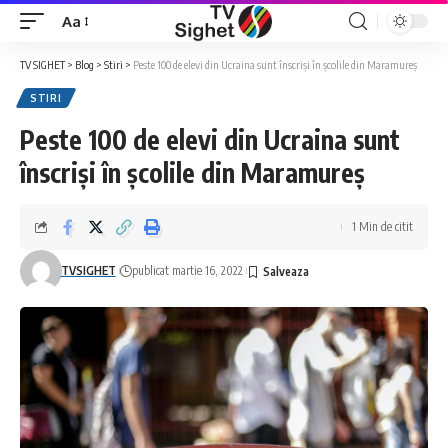
Aa
Font
Resizer
TV SIGHET
>
Blog
>
Stiri
>
Peste 100 de elevi din Ucraina sunt înscriși în școlile din Maramureș
STIRI
Peste 100 de elevi din Ucraina sunt
înscriși în școlile din Maramureș
1 Min de citit
TVSIGHET
publicat martie 16, 2022