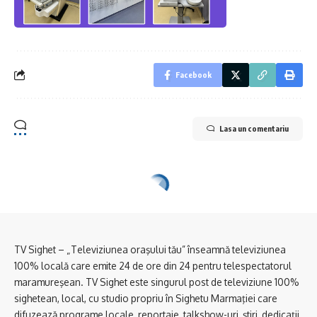
Facebook
Lasa un comentariu
TV Sighet – „Televiziunea oraşului tău” înseamnă televiziunea
100% locală care emite 24 de ore din 24 pentru telespectatorul
maramureşean. TV Sighet este singurul post de televiziune 100%
sighetean, local, cu studio propriu în Sighetu Marmaţiei care
difuzează programe locale, reportaje, talkshow-uri, ştiri, dedicaţii