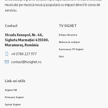
muzicale pe muzică nouă şi populară cu impact direct în zona de
serviciu.
Contact
TV SIGHET
Strada Xenopol, Nr. 46,
Echipa Noastra
Sighetu Marmației 435500,
Alatura-te echipei
Maramureș, România
Sesizeaza TV Sighet
+4 0784 227 977
Stiri
contact@tvsighet.ro
Link-uri utile
Sighet FM
Primaria Sighet
Spital Sighet