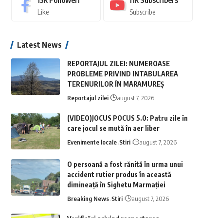
13k
Followeri
11k
Subscribers
Like
Subscribe
Latest News
REPORTAJUL ZILEI: NUMEROASE
PROBLEME PRIVIND INTABULAREA
TERENURILOR ÎN MARAMUREȘ
Reportajul zilei
august 7, 2026
(VIDEO)JOCUS POCUS 5.0: Patru zile în
care jocul se mută în aer liber
Evenimente locale
Stiri
august 7, 2026
O persoană a fost rănită în urma unui
accident rutier produs în această
dimineață în Sighetu Marmației
Breaking News
Stiri
august 7, 2026