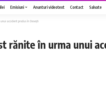
lei
Emisiuni
Anunturi videotext
Contact
Salvate
 unui accident produs în Desești
t rănite în urma unui ac