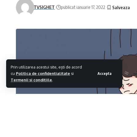
TVSIGHET
publicat ianuarie 17, 2022
Prin utilizarea acestui site, ești de acord
cu
Politica de confidentialitate
si
Accepta
Termenii si conditiile
.