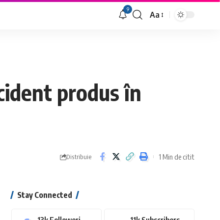
9
Aa
Font
Resizer
cident produs în
1 Min de citit
Distribuie
Stay Connected