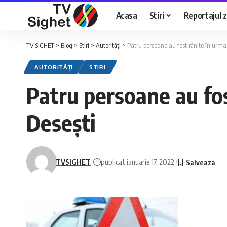
Acasa
Stiri
Reportajul zi
TV SIGHET
>
Blog
>
Stiri
>
Autorități
>
Patru persoane au fost rănite în urma
AUTORITĂȚI
STIRI
Patru persoane au fos
Desești
TVSIGHET
publicat ianuarie 17, 2022