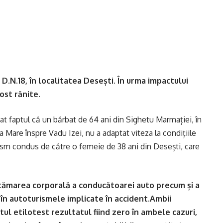
 D.N.18, în localitatea Desești. În urma impactului
ost rănite.
atat faptul că un bărbat de 64 ani din Sighetu Marmației, în
Mare înspre Vadu Izei, nu a adaptat viteza la condițiile
rism condus de către o femeie de 38 ani din Desești, care
vătămarea corporală a conducătoarei auto precum și a
ți în autoturismele implicate în accident.Ambii
tul etilotest rezultatul fiind zero în ambele cazuri,