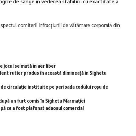
gice de sânge în vederea stabilirii cu exactitate a
 aspectul comiterii infracțiunii de vătămare corporală din
 jocul se mută în aer liber
dent rutier produs în această dimineață în Sighetu
r de circulație instituite pe perioada codului roșu de
i după un furt comis în Sighetu Marmației
upă ce a fost plafonat adaosul comercial