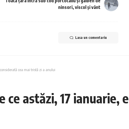
Toată țara intră sub cod portocaliu și galben de
ninsori, viscol și vânt
Lasa un comentariu
considerată cea mai tristă zi a anului
ce astăzi, 17 ianuarie, 