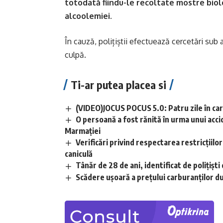
totodată fiindu-le recoltate mostre biolo
alcoolemiei.
În cauză, polițiștii efectuează cercetări sub
culpă.
Ti-ar putea placea si
(VIDEO)JOCUS POCUS 5.0: Patru zile în care
O persoană a fost rănită în urma unui acci
Marmației
Verificări privind respectarea restricțiilo
caniculă
Tânăr de 28 de ani, identificat de polițișt
Scădere ușoară a prețului carburanților d