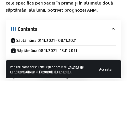
cele specifice perioadei în prima și în ultimele două
săptămâni ale lunii, potrivit prognozei ANM
.
Contents
Săptămâna 01.11.2021 – 08.11.2021
Săptămâna 08.11.2021 – 15.11.2021
Prin utilizarea acestui site, ești de acord cu
Politica de
Cum va fi vremea în următoarele patru săptămâni, potrivit
Accepta
confidentialitate
si
Termenii si conditiile
.
prognozei emise de meteorologi:
Săptămâna 01.11.2021 – 08.11.2021
Valorile termice vor fi mai ridicate decât cele specifice
acestei perioade, în toate regiunile, dar cu o abatere
termică pozitivă mai accentuată în cele estice și sud-estice.
Regimul pluviometric va fi excedentar în jumătatea vestică
Contiua sa citesti