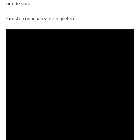
ora de vară.
Citeste continuarea pe
digi24.ro