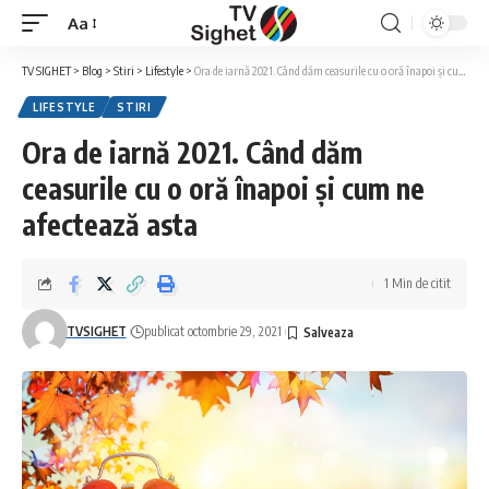
Aa
Font
Resizer
TV SIGHET
>
Blog
>
Stiri
>
Lifestyle
>
Ora de iarnă 2021. Când dăm ceasurile cu o oră înapoi și cum ne afectează asta
LIFESTYLE
STIRI
Ora de iarnă 2021. Când dăm
ceasurile cu o oră înapoi și cum ne
afectează asta
1 Min de citit
TVSIGHET
publicat octombrie 29, 2021