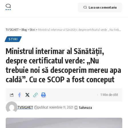
Lasa un comentariu
TV SIGHET
>
Blog
>
Stiri
>
Ministrul interimar al Sănătății, despre certificatul verde: „Nu trebuie noi să descoperim mereu apa caldă”. Cu ce SCOP a fost conceput
STIRI
Ministrul interimar al Sănătății,
despre certificatul verde: „Nu
trebuie noi să descoperim mereu apa
caldă”. Cu ce SCOP a fost conceput
1 Min de citit
TVSIGHET
publicat noiembrie 11, 2021