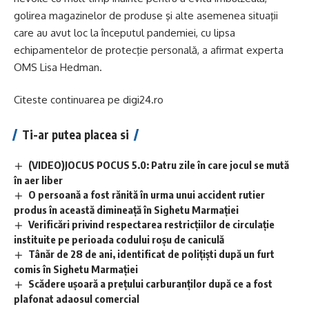
golirea magazinelor de produse şi alte asemenea situaţii
care au avut loc la începutul pandemiei, cu lipsa
echipamentelor de protecţie personală, a afirmat experta
OMS Lisa Hedman.
Citeste continuarea pe
digi24.ro
Ti-ar putea placea si
(VIDEO)JOCUS POCUS 5.0: Patru zile în care jocul se mută
în aer liber
O persoană a fost rănită în urma unui accident rutier
produs în această dimineață în Sighetu Marmației
Verificări privind respectarea restricțiilor de circulație
instituite pe perioada codului roșu de caniculă
Tânăr de 28 de ani, identificat de polițiști după un furt
comis în Sighetu Marmației
Scădere ușoară a prețului carburanților după ce a fost
plafonat adaosul comercial