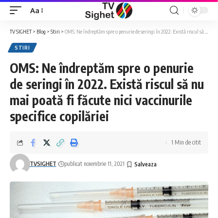
Aa
Font
Resizer
TV SIGHET
>
Blog
>
Stiri
>
OMS: Ne îndreptăm spre o penurie de seringi în 2022. Există riscul să nu mai poată fi făcute nici vaccinurile specifice copilăriei
STIRI
OMS: Ne îndreptăm spre o penurie
de seringi în 2022. Există riscul să nu
mai poată fi făcute nici vaccinurile
specifice copilăriei
1 Min de citit
TVSIGHET
publicat noiembrie 11, 2021