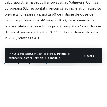
Laboratorul farmaceutic franco-austriac Valneva şi Comisia
Europeană (CE) au aunţat miercuri că au încheiat un acord cu
privire la furnizarea a până la 60 de milione de doze de
vaccin împotriva covid-19 până în 2023, care prevede ca
toate statele membre UE să poată cumpăra 27 de milioane
din acest vaccin inactivat în 2022 şi 33 de milioane de doze
în 2023, relatează AFP.
Citeste continuarea pe
realitatea.net
Prin utilizarea acestui site, ești de acord cu
Politica de
Accepta
confidentialitate
si
Termenii si conditiile
.
Ti-ar putea placea si
(VIDEO)JOCUS POCUS 5.0: Patru zile în care jocul se mută
în aer liber
O persoană a fost rănită în urma unui accident rutier
produs în această dimineață în Sighetu Marmației
Verificări privind respectarea restricțiilor de circulație
instituite pe perioada codului roșu de caniculă
Tânăr de 28 de ani, identificat de polițiști după un furt