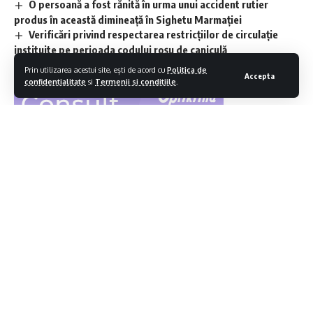
O persoană a fost rănită în urma unui accident rutier
produs în această dimineață în Sighetu Marmației
Verificări privind respectarea restricțiilor de circulație
instituite pe perioada codului roșu de caniculă
Prin utilizarea acestui site, ești de acord cu
Politica de
Accepta
confidentialitate
si
Termenii si conditiile
.
Contiua sa citesti
TV Sighet – „Televiziunea oraşului tău” înseamnă televiziunea
100% locală care emite 24 de ore din 24 pentru telespectatorul
maramureşean. TV Sighet este singurul post de televiziune 100%