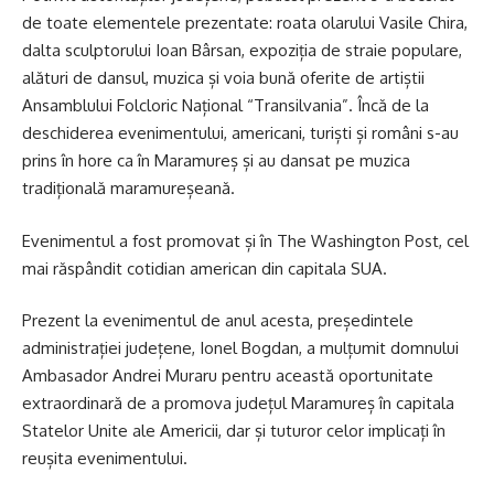
de toate elementele prezentate: roata olarului Vasile Chira,
dalta sculptorului Ioan Bârsan, expoziția de straie populare,
alături de dansul, muzica și voia bună oferite de artiștii
Ansamblului Folcloric Național “Transilvania”. Încă de la
deschiderea evenimentului, americani, turiști și români s-au
prins în hore ca în Maramureș și au dansat pe muzica
tradițională maramureșeană.
Evenimentul a fost promovat și în The Washington Post, cel
mai răspândit cotidian american din capitala SUA.
Prezent la evenimentul de anul acesta, președintele
administrației județene, Ionel Bogdan, a mulțumit domnului
Ambasador Andrei Muraru pentru această oportunitate
extraordinară de a promova județul Maramureș în capitala
Statelor Unite ale Americii, dar și tuturor celor implicați în
reușita evenimentului.