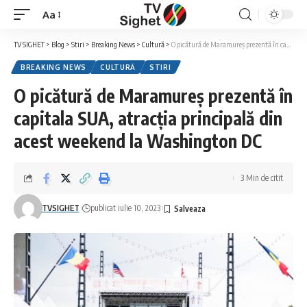
Aa
Font
Resizer
TV SIGHET
>
Blog
>
Stiri
>
Breaking News
>
Cultură
>
O picătură de Maramureș prezentă în capitala SUA, atracția principală din acest weekend la Washington DC
BREAKING NEWS
CULTURĂ
STIRI
O picătură de Maramureș prezentă în
capitala SUA, atracția principală din
acest weekend la Washington DC
3 Min de citit
TVSIGHET
publicat iulie 10, 2023