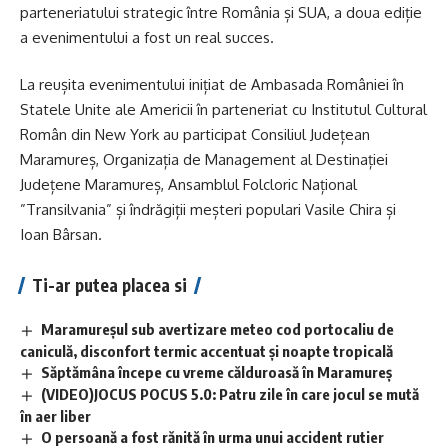
parteneriatului strategic între România și SUA, a doua ediție
a evenimentului a fost un real succes.
La reușita evenimentului inițiat de Ambasada României în
Statele Unite ale Americii în parteneriat cu Institutul Cultural
Român din New York au participat Consiliul Județean
Maramureș, Organizația de Management al Destinației
Județene Maramureș, Ansamblul Folcloric Național
”Transilvania” și îndrăgiții meșteri populari Vasile Chira și
Ioan Bârsan.
Ti-ar putea placea si
Maramureșul sub avertizare meteo cod portocaliu de
caniculă, disconfort termic accentuat și noapte tropicală
Săptămâna începe cu vreme călduroasă în Maramureș
(VIDEO)JOCUS POCUS 5.0: Patru zile în care jocul se mută
în aer liber
O persoană a fost rănită în urma unui accident rutier