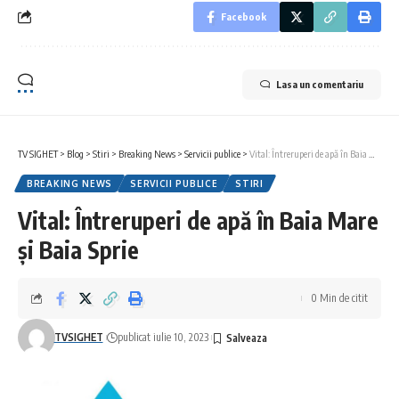
Facebook
Lasa un comentariu
TV SIGHET
>
Blog
>
Stiri
>
Breaking News
>
Servicii publice
>
Vital: Întreruperi de apă în Baia Mare și Baia Sprie
BREAKING NEWS
SERVICII PUBLICE
STIRI
Vital: Întreruperi de apă în Baia Mare
și Baia Sprie
0 Min de citit
TVSIGHET
publicat iulie 10, 2023