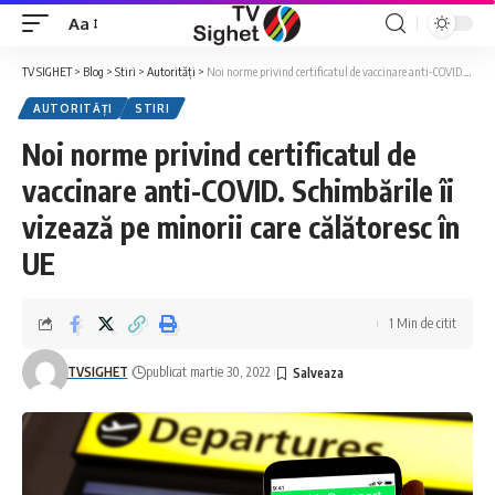
Aa
Font
Resizer
TV SIGHET
>
Blog
>
Stiri
>
Autorități
>
Noi norme privind certificatul de vaccinare anti-COVID. Schimbările îi vizează pe minorii care călătoresc în UE
AUTORITĂȚI
STIRI
Noi norme privind certificatul de
vaccinare anti-COVID. Schimbările îi
vizează pe minorii care călătoresc în
UE
1 Min de citit
TVSIGHET
publicat martie 30, 2022