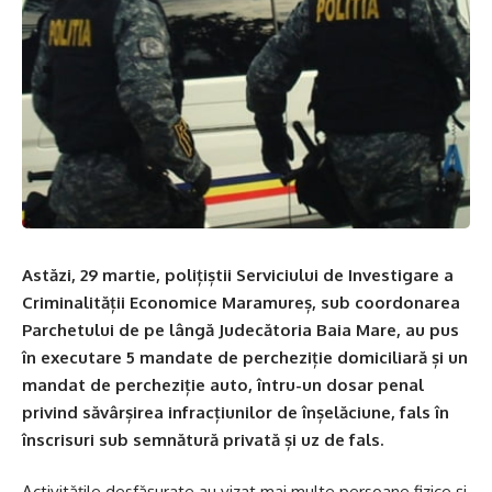
Astăzi, 29 martie, polițiștii Serviciului de Investigare a
Criminalității Economice Maramureș, sub coordonarea
Parchetului de pe lângă Judecătoria Baia Mare, au pus
în executare 5 mandate de percheziție domiciliară și un
mandat de percheziție auto, întru-un dosar penal
privind săvârșirea infracțiunilor de înșelăciune, fals în
înscrisuri sub semnătură privată și uz de fals.
Activitățile desfășurate au vizat mai multe persoane fizice și