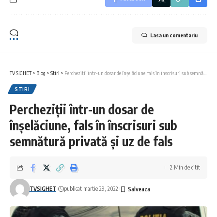
Lasa un comentariu
TV SIGHET
>
Blog
>
Stiri
>
Percheziții într-un dosar de înșelăciune, fals în înscrisuri sub semnătură privată și uz de fals
STIRI
Percheziții într-un dosar de
înșelăciune, fals în înscrisuri sub
semnătură privată și uz de fals
2 Min de citit
TVSIGHET
publicat martie 29, 2022