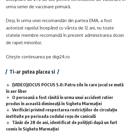
urma seriei de vaccinare primară.
Deşi, în urma unei recomandări din partea EMA, a fost
autorizat rapelul începând cu vârsta de 12 ani, nu toate
statele membre recomandă în prezent administrarea dozei
de rapel minorilor.
Citește continuarea pe
digi24.ro
Ti-ar putea placea si
(VIDEO)JOCUS POCUS 5.0: Patru zile în care jocul se mută
în aer liber
O persoană a fost rănită în urma unui accident rutier
produs în această dimineață în Sighetu Marmației
Verificări privind respectarea restricțiilor de circulație
instituite pe perioada codului roșu de caniculă
Tânăr de 28 de ani, identificat de polițiști după un furt
comis în Sighetu Marmației