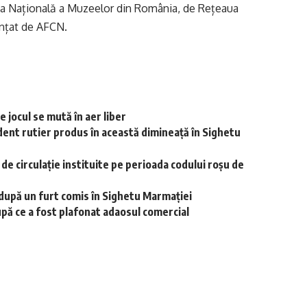
aua Națională a Muzeelor din România, de Rețeaua
anțat de AFCN.
 jocul se mută în aer liber
dent rutier produs în această dimineață în Sighetu
r de circulație instituite pe perioada codului roșu de
i după un furt comis în Sighetu Marmației
upă ce a fost plafonat adaosul comercial