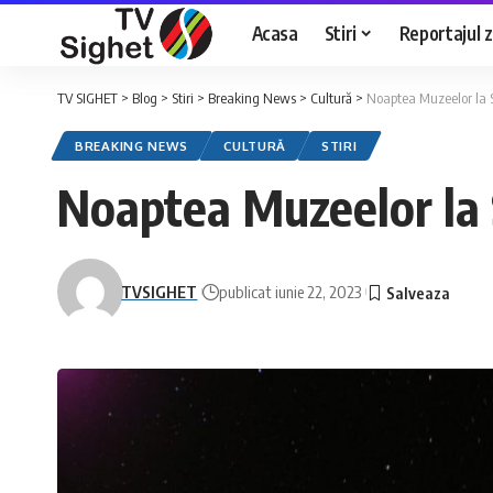
Acasa
Stiri
Reportajul zi
TV SIGHET
>
Blog
>
Stiri
>
Breaking News
>
Cultură
>
Noaptea Muzeelor la S
BREAKING NEWS
CULTURĂ
STIRI
Noaptea Muzeelor la 
TVSIGHET
publicat iunie 22, 2023