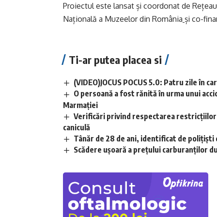
Proiectul este lansat și coordonat de Rețe
Națională a Muzeelor din România
și co-fin
Ti-ar putea placea si
(VIDEO)JOCUS POCUS 5.0: Patru zile în care
O persoană a fost rănită în urma unui acci
Marmației
Verificări privind respectarea restricțiilo
caniculă
Tânăr de 28 de ani, identificat de polițișt
Scădere ușoară a prețului carburanților d