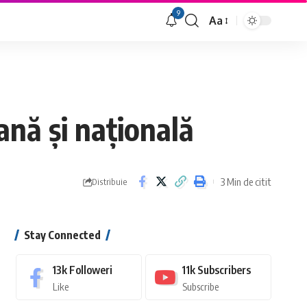
9
Aa
Font
Resizer
nă și națională
3 Min de citit
Distribuie
Stay Connected
13k
Followeri
11k
Subscribers
Like
Subscribe