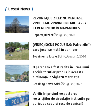
Latest News
REPORTAJUL ZILEI: NUMEROASE
PROBLEME PRIVIND INTABULAREA
TERENURILOR ÎN MARAMUREȘ
Reportajul zilei
august 7, 2026
(VIDEO)JOCUS POCUS 5.0: Patru zile în
care jocul se mută în aer liber
Evenimente locale
Stiri
august 7, 2026
O persoană a fost rănită în urma unui
accident rutier produs în această
dimineață în Sighetu Marmației
Breaking News
Stiri
august 7, 2026
Verificări privind respectarea
restricțiilor de circulație instituite pe
perioada codului roșu de caniculă