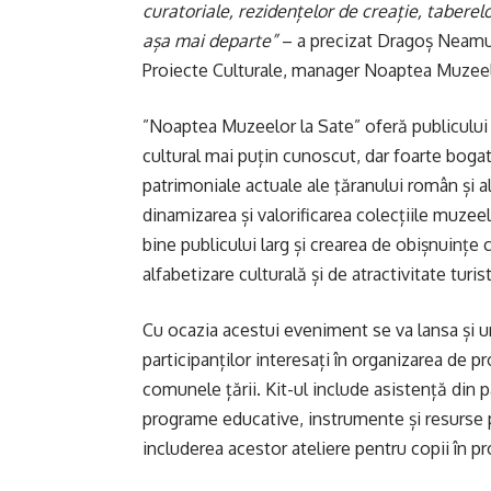
curatoriale, rezidențelor de creație, tabere
așa mai departe”
– a precizat Dragoș Neamu
Proiecte Culturale, manager Noaptea Muzeel
”Noaptea Muzeelor la Sate” oferă publicului 
cultural mai puțin cunoscut, dar foarte bog
patrimoniale actuale ale ţăranului român și
dinamizarea și valorificarea colecțiile muzee
bine publicului larg și crearea de obișnuințe 
alfabetizare culturală și de atractivitate turis
Cu ocazia acestui eveniment se va lansa și un 
participanților interesați în organizarea de pr
comunele țării. Kit-ul include asistență din p
programe educative, instrumente și resurse p
includerea acestor ateliere pentru copii în 