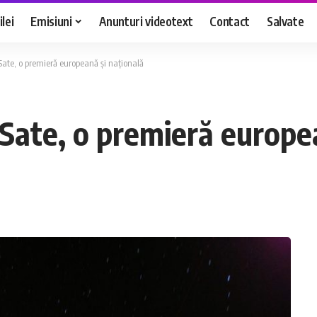
lei
Emisiuni
Anunturi videotext
Contact
Salvate
ate, o premieră europeană și națională
Sate, o premieră europea