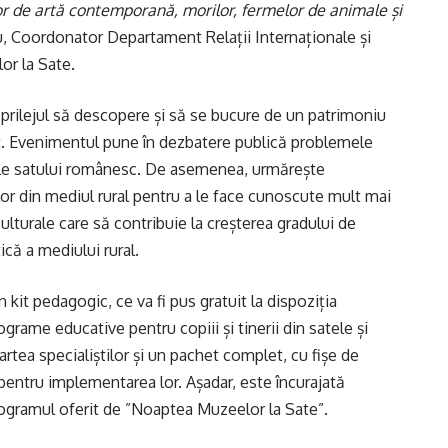
lor de artă contemporană, morilor, fermelor de animale și
, Coordonator Departament Relații Internaționale și
or la Sate.
prilejul să descopere și să se bucure de un patrimoniu
at. Evenimentul pune în dezbatere publică problemele
 ale satului românesc. De asemenea, urmărește
lor din mediul rural pentru a le face cunoscute mult mai
culturale care să contribuie la creșterea gradului de
tică a mediului rural.
kit pedagogic, ce va fi pus gratuit la dispoziția
ograme educative pentru copiii și tinerii din satele și
artea specialiștilor și un pachet complet, cu fișe de
entru implementarea lor. Așadar, este încurajată
programul oferit de ”Noaptea Muzeelor la Sate”.