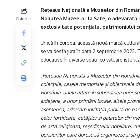
Rețeaua Națională a Muzeelor din Român
Noaptea Muzeelor la Sate, o adevărată n
Distribuie
exclusivitate potențialul patrimoniului c
Unică în Europa, această nouă marcă cultur
se va desfășura în data 2 septembrie 2023. E
educative în diverse spații cu valoare istori
„
Rețeaua Națională a Muzeelor din România 
colecțiile, casele memoriale și obiectivele d
România, unele aflate în subordinea unor s
județene, a unor primării locale, altele pro
asemenea, adresăm invitația publică de parti
celor fortificate, cetăților și palatelor din m
de artă religioasă, reședințelor nobiliare, cul
pensiunilor care doresc să organizeze și să 