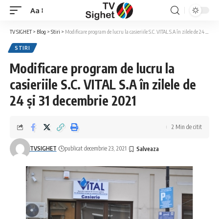
Aa
Font
Resizer
TV SIGHET
>
Blog
>
Stiri
>
Modificare program de lucru la casieriile S.C. VITAL S.A în zilele de 24 și 31 decembrie 2021
STIRI
Modificare program de lucru la
casieriile S.C. VITAL S.A în zilele de
24 și 31 decembrie 2021
2 Min de citit
TVSIGHET
publicat decembrie 23, 2021