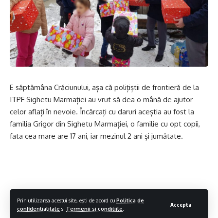
E săptămâna Crăciunului, așa că polițiștii de frontieră de la
ITPF Sighetu Marmației au vrut să dea o mână de ajutor
celor aflați în nevoie. Încărcați cu daruri aceștia au fost la
familia Grigor din Sighetu Marmației, o familie cu opt copii,
fata cea mare are 17 ani, iar mezinul 2 ani și jumătate.
Prin utilizarea acestui site, ești de acord cu
Politica de
Accepta
confidentialitate
si
Termenii si conditiile
.
”Intrăm într-un gang, după care zărim o clădire cu scări de