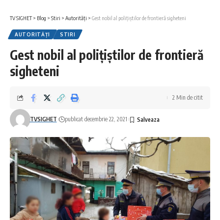
TV SIGHET
>
Blog
>
Stiri
>
Autorități
>
Gest nobil al polițiștilor de frontieră sigheteni
AUTORITĂȚI
STIRI
Gest nobil al polițiștilor de frontieră
sigheteni
2 Min de citit
TVSIGHET
publicat decembrie 22, 2021