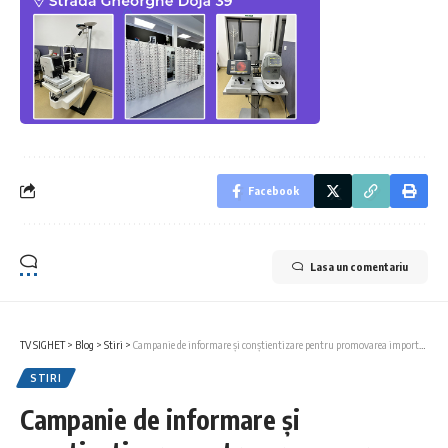
Facebook
Lasa un comentariu
TV SIGHET
>
Blog
>
Stiri
>
Campanie de informare și conștientizare pentru promovarea importanței formării profesionale și participării la programe de FPC în cadrul proiectului CCC- Calificare, Competențe, Competitivitate în Regiunea Nord Vest
STIRI
Campanie de informare și