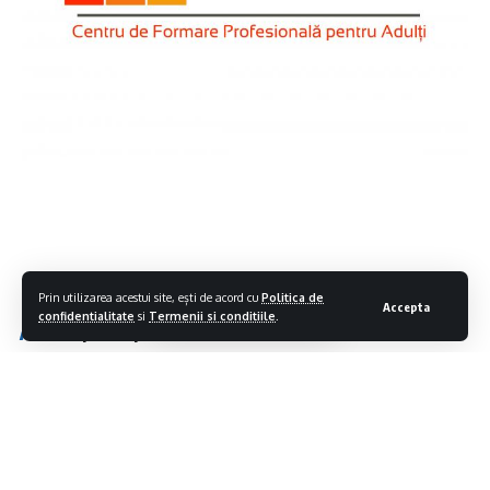
Prin utilizarea acestui site, ești de acord cu
Politica de
Accepta
confidentialitate
si
Termenii si conditiile
.
Ti-ar putea placea si
Măsurile cerute de Ministerul Energiei pentru reducerea
consumului la populație, industrie și autorități
Aplicaţia de cadastru şi carte funciară E-Terra este mai
aproape de remediere
Ca urmare a avertizării meteorologice de cod roșu de