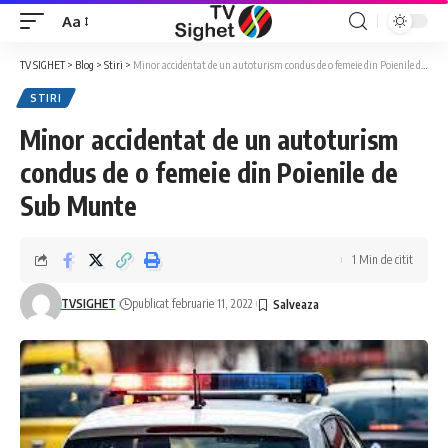
Aa
Font
Resizer
TV SIGHET
>
Blog
>
Stiri
>
Minor accidentat de un autoturism condus de o femeie din Poienile de Sub Munte
STIRI
Minor accidentat de un autoturism
condus de o femeie din Poienile de
Sub Munte
1 Min de citit
TVSIGHET
publicat februarie 11, 2022