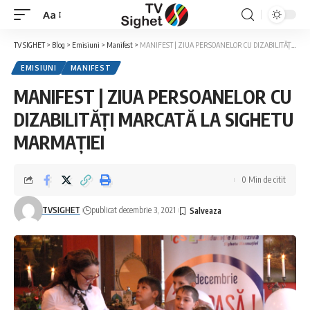
Aa
Font
Resizer
TV SIGHET
>
Blog
>
Emisiuni
>
Manifest
>
MANIFEST | ZIUA PERSOANELOR CU DIZABILITĂȚI MARCATĂ LA SIGHETU MARMAȚIEI
EMISIUNI
MANIFEST
MANIFEST | ZIUA PERSOANELOR CU
DIZABILITĂȚI MARCATĂ LA SIGHETU
MARMAȚIEI
0 Min de citit
TVSIGHET
publicat decembrie 3, 2021