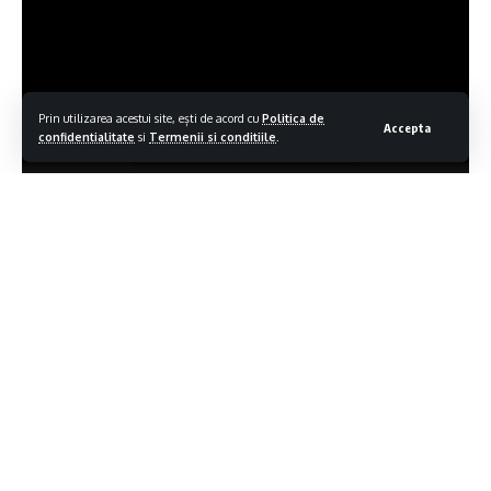
Prin utilizarea acestui site, ești de acord cu
Politica de
Accepta
confidentialitate
si
Termenii si conditiile
.
Contiua sa citesti