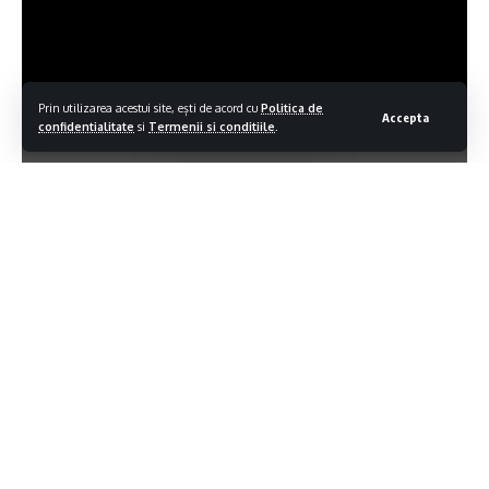
Prin utilizarea acestui site, ești de acord cu
Politica de
Accepta
confidentialitate
si
Termenii si conditiile
.
Contiua sa citesti
TV Sighet – „Televiziunea oraşului tău” înseamnă televiziunea