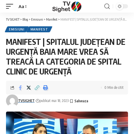
Aa
Font
Resizer
TV SIGHET
>
Blog
>
Emisiuni
>
Manifest
>
MANIFEST | SPITALUL JUDEȚEAN DE URGENȚĂ BAIA MARE VREA SĂ TREACĂ LA CATEGORIA DE SPITAL CLINIC DE URGENȚĂ
EMISIUNI
MANIFEST
MANIFEST | SPITALUL JUDEȚEAN DE
URGENȚĂ BAIA MARE VREA SĂ
TREACĂ LA CATEGORIA DE SPITAL
CLINIC DE URGENȚĂ
0 Min de citit
TVSIGHET
publicat mai 18, 2023