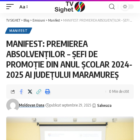
Aa
Font
Resizer
TV SIGHET
>
Blog
>
Emisiuni
>
Manifest
>
MANIFEST: PREMIEREA ABSOLVENȚILOR – ȘEFI DE PROMOȚIE DIN ANUL ȘCOLAR 2024-2025 AI JUDEȚULUI MARAMUREȘ
MANIFEST
MANIFEST: PREMIEREA
ABSOLVENȚILOR – ȘEFI DE
PROMOȚIE DIN ANUL ȘCOLAR 2024-
2025 AI JUDEȚULUI MARAMUREȘ
0 Min de citit
Moldovan Dana
publicat septembrie 29, 2025