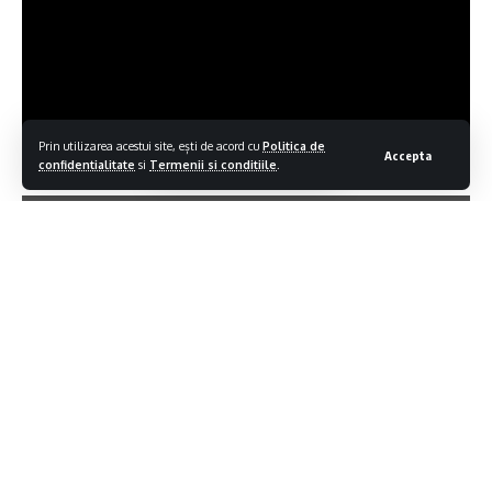
Prin utilizarea acestui site, ești de acord cu
Politica de
Accepta
confidentialitate
si
Termenii si conditiile
.
Contiua sa citesti