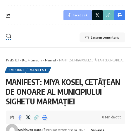
Facebook
Lasa un comentariu
TV SIGHET
>
Blog
>
Emisiuni
>
Manifest
>
MANIFEST: MIYA KOSEI, CETĂȚEAN DE ONOARE AL MUNICIPIULUI SIGHETU MARMAȚIEI
EMISIUNI
MANIFEST
MANIFEST: MIYA KOSEI, CETĂȚEAN
DE ONOARE AL MUNICIPIULUI
SIGHETU MARMAȚIEI
0 Min de citit
Moldovan Dana
publicat septembrie 24, 2025