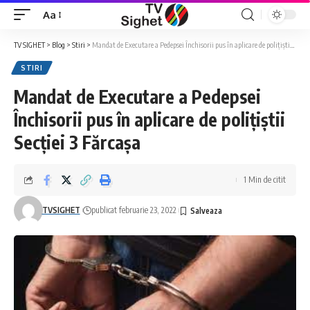
Aa
Font
Resizer
TV SIGHET
>
Blog
>
Stiri
>
Mandat de Executare a Pedepsei Închisorii pus în aplicare de polițiștii Secției 3 Fărcașa
STIRI
Mandat de Executare a Pedepsei
Închisorii pus în aplicare de polițiștii
Secției 3 Fărcașa
1 Min de citit
TVSIGHET
publicat februarie 23, 2022