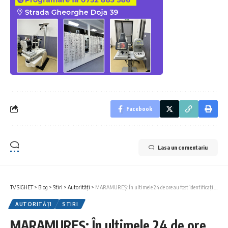
Facebook
Lasa un comentariu
TV SIGHET
>
Blog
>
Stiri
>
Autorități
>
MARAMUREȘ: În ultimele 24 de ore au fost identificați de polițiști patru conducători auto care au comis infracțiuni rutiere
AUTORITĂȚI
STIRI
MARAMUREȘ: În ultimele 24 de ore