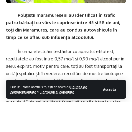
Polițiștii maramureșeni au identificat în trafic
patru bărbați cu vârste cuprinse între 45 și 58 de ani,
toți din Maramureș, care au condus autovehicule în
timp ce se aflau sub influența alcoolului.
În urma efectuării testărilor cu aparatul etilotest,
rezultatele au fost între 0,57 mg/l și 0,90 mg/l alcool pur în
aerul expirat, motiv pentru care, toți au fost transportați la
unități spitalicești în vederea recoltării de mostre biologice
de sânge în vederea stabilirii cu exactitate a alcoolemiei.
Prin utilizarea acestui site, ești de acord cu
Politica de
Accepta
confidentialitate
si
Termenii si conditiile
.
De menționat este faptul că, unul dintre conducătorii
auto de 45 de ani, pe lângă faptul că se afla băut la volan,
s-a constatat faptul că a condus fără să dețină permis de
conducere un autovehicul neînmatriculat, iar bărbatul de 58
de ani a provocat un accident rutier soldat cu pagube
materiale.