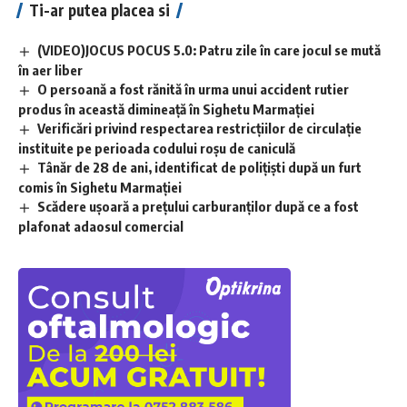
Ti-ar putea placea si
(VIDEO)JOCUS POCUS 5.0: Patru zile în care jocul se mută
în aer liber
O persoană a fost rănită în urma unui accident rutier
produs în această dimineață în Sighetu Marmației
Verificări privind respectarea restricțiilor de circulație
instituite pe perioada codului roșu de caniculă
Tânăr de 28 de ani, identificat de polițiști după un furt
comis în Sighetu Marmației
Scădere ușoară a prețului carburanților după ce a fost
plafonat adaosul comercial