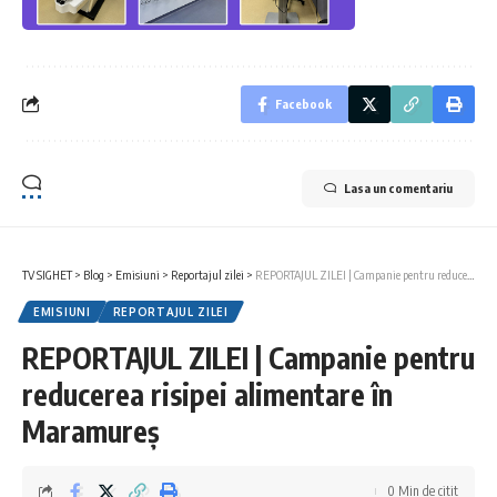
Facebook
Lasa un comentariu
TV SIGHET
>
Blog
>
Emisiuni
>
Reportajul zilei
>
REPORTAJUL ZILEI | Campanie pentru reducerea risipei alimentare în Maramureș
EMISIUNI
REPORTAJUL ZILEI
REPORTAJUL ZILEI | Campanie pentru
reducerea risipei alimentare în
Maramureș
0 Min de citit