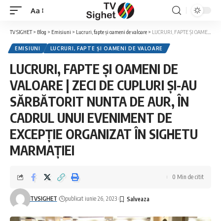
Aa
Font
Resizer
TV SIGHET
>
Blog
>
Emisiuni
>
Lucruri, fapte și oameni de valoare
>
LUCRURI, FAPTE ȘI OAMENI DE VALOARE | ZECI DE CUPLURI ȘI-AU SĂRBĂTORIT NUNTA DE AUR, ÎN CADRUL UNUI EVENIMENT DE EXCEPȚIE ORGANIZAT ÎN SIGHETU MARMAȚIEI
EMISIUNI
LUCRURI, FAPTE ȘI OAMENI DE VALOARE
LUCRURI, FAPTE ȘI OAMENI DE
VALOARE | ZECI DE CUPLURI ȘI-AU
SĂRBĂTORIT NUNTA DE AUR, ÎN
CADRUL UNUI EVENIMENT DE
EXCEPȚIE ORGANIZAT ÎN SIGHETU
MARMAȚIEI
0 Min de citit
TVSIGHET
publicat iunie 26, 2023