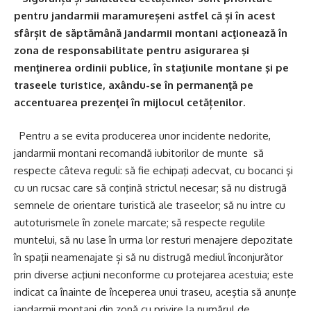
pentru jandarmii maramureșeni astfel că și în acest
sfârșit de săptămână jandarmii montani acţionează în
zona de responsabilitate pentru asigurarea şi
menţinerea ordinii publice, în staţiunile montane şi pe
traseele turistice, axându-se în permanenţă pe
accentuarea prezenţei în mijlocul cetățenilor.
Pentru a se evita producerea unor incidente nedorite,
jandarmii montani recomandă iubitorilor de munte să
respecte câteva reguli: să fie echipaţi adecvat, cu bocanci şi
cu un rucsac care să conţină strictul necesar
;
să nu distrugă
semnele de orientare turistică ale traseelor; să nu intre cu
autoturismele în zonele marcate; să respecte regulile
muntelui, să nu lase în urma lor resturi menajere depozitate
în spaţii neamenajate și să nu distrugă mediul înconjurător
prin diverse acţiuni neconforme cu protejarea acestuia; este
indicat ca înainte de începerea unui traseu, aceştia să anunţe
jandarmii montani din zonă cu privire la numărul de