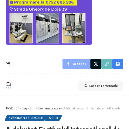
Facebook
Lasa un comentariu
TV SIGHET
>
Blog
>
Stiri
>
Evenimente locale
>
A debutat Festivalul Internațional de Poezie de la Sighetu Marmației
EVENIMENTE LOCALE
STIRI