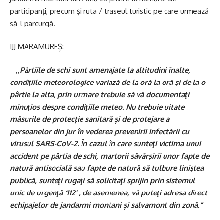
participanţi, precum şi ruta / traseul turistic pe care urmează
să-l parcurgă.
IJJ MARAMUREȘ:
,,Pârtiile de schi sunt amenajate la altitudini înalte,
condiţiile meteorologice variază de la oră la oră şi de la o
pârtie la alta, prin urmare trebuie să vă documentaţi
minuţios despre condiţiile meteo. Nu trebuie uitate
măsurile de protecție sanitară și de protejare a
persoanelor din jur în vederea prevenirii infectării cu
virusul SARS-CoV-2. În cazul în care sunteţi victima unui
accident pe pârtia de schi, martorii săvârşirii unor fapte de
natură antisocială sau fapte de natură să tulbure liniştea
publică, sunteţi rugaţi să solicitaţi sprijin prin sistemul
unic de urgenţă ‘112’ , de asemenea, vă puteţi adresa direct
echipajelor de jandarmi montani și salvamont din zonă.”