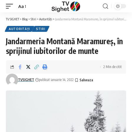
Aa
Font
Resizer
TV SIGHET
>
Blog
>
Stiri
>
Autorități
>
Jandarmeria Montană Maramureş, în sprijinul iubitorilor de munte
AUTORITĂȚI
STIRI
Jandarmeria Montană Maramureş, în
sprijinul iubitorilor de munte
2 Min de citit
TVSIGHET
publicat ianuarie 14, 2022