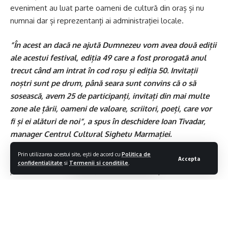
eveniment au luat parte oameni de cultură din oraș și nu
numnai dar și reprezentanți ai administrației locale.
”În acest an dacă ne ajută Dumnezeu vom avea două ediții
ale acestui festival, ediția 49 care a fost prorogată anul
trecut când am intrat în cod roșu și ediția 50. Invitații
noștri sunt pe drum, până seara sunt convins că o să
sosească, avem 25 de participanți, invitați din mai multe
zone ale țării, oameni de valoare, scriitori, poeți, care vor
fi și ei alături de noi”, a spus în deschidere Ioan Tivadar,
manager Centrul Cultural Sighetu Marmației.
Prin utilizarea acestui site, ești de acord cu
Politica de
”Îmi revine onoarea de a adresa în numele domnului
Accepta
confidentialitate
si
Termenii si conditiile
.
primar Vasile Moldovan, care a trebuit să plece din
localitate în interes de serviciu, un mesaj de bun venit în
Sighetu Marmației distinșilor oaspeți, scriitori și poeți care
în ciuda vremurilor nu tocmai prielnice au ales să fie
alături de organizatori și să ofere continuitate acestui