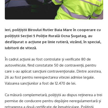
Ieri, polițiștii Biroului Rutier Baia Mare în cooperare cu
polițiștii Secției 5 Poliție Rurală Ocna Șugatag, au
desfășurat o acțiune pe linie rutieră, vizând, în special,
iubitorii de viteză.
În cadrul acțiunii au fost controlate și verificate 80 de
autovehicule, fiind constatate 50 de contravenții, pentru
care s-au aplicat sancțiuni contravenționale. Dintre acestea,
26 au fost pentru nerespectarea vitezei admise legale.
Valoarea sancțiunilor a fost de 12.470 de lei.
Ca măsură complemetară, polițiștii au dispus reținerea a trei
permise de conducere pentru depășire neregulamentară și
retragerea a două certificate de înmatriculare. Polițiștii