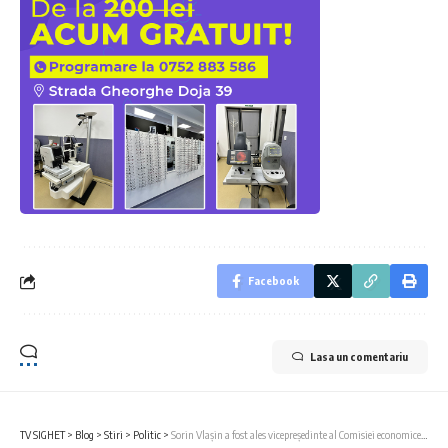
Facebook
Lasa un comentariu
TV SIGHET
>
Blog
>
Stiri
>
Politic
>
Sorin Vlașin a fost ales vicepreședinte al Comisiei economice, industrii și servicii din Senatul României