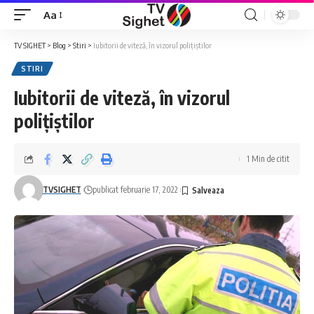
Aa
Font
Resizer
TV SIGHET
>
Blog
>
Stiri
>
Iubitorii de viteză, în vizorul polițiștilor
STIRI
Iubitorii de viteză, în vizorul
polițiștilor
1 Min de citit
TVSIGHET
publicat februarie 17, 2022