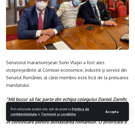
Senatorul maramureșean Sorin Vlașin a fost ales
vicepreședinte al Comisiei economice, industrii și servicii din
Senatul României, al cărei membru este încă de la preluarea
mandatului.
”Mă bucur să fac parte din echipa colegului Daniel Zamfir,
un om vertical, determinat și un bun profesionist, care a
Prin utilizarea acestui site, ești de acord cu
Politica de
Accepta
devenit președintele acestei comisii. Împreună, vom lupta
confidentialitate
si
Termenii si conditiile
.
în continuare pentru bunăstarea românilor. O prioritate o
constituie în această perioadă rezolvarea crizei din energie