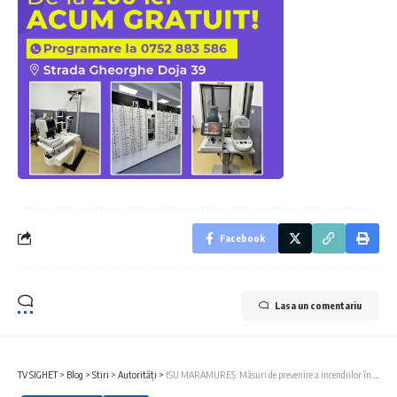
Facebook
Lasa un comentariu
TV SIGHET
>
Blog
>
Stiri
>
Autorități
>
ISU MARAMUREȘ: Măsuri de prevenire a incendiilor în școli