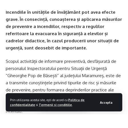
Incendiile în unitățile de învățământ pot avea efecte
grave. În consecință, cunoașterea și aplicarea măsurilor
de prevenire a incendiilor, respectiv a regulilor
referitoare la evacuarea în siguranță a elevilor și
cadrelor didactice, în cazul producerii unor situații de
urgență, sunt deosebit de importante.
Scopul activității de informare preventivă, desfășurată de
personalul Inspectoratului pentru Situații de Urgență
“Gheorghe Pop de Băsești” al județului Maramureș, este de
a transmite cunoștințele privind tipurile de risc și măsurile
de prevenire, pentru formarea deprinderilor practice ale
cadrelor didactice, personalului auxiliar și nondidactic,
Prin utilizarea acestui site, ești de acord cu
Politica de
Accepta
precum și ale preșcolarilor, elevilor și studenților, în caz de
confidentialitate
si
Termenii si conditiile
.
incendiu.
Principalele măsuri și reguli, privind prevenirea