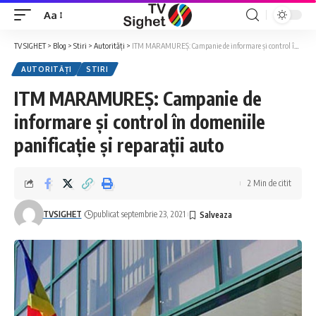
Aa
Font
Resizer
TV SIGHET
>
Blog
>
Stiri
>
Autorități
>
ITM MARAMUREȘ: Campanie de informare și control în domeniile panificație și reparații auto
AUTORITĂȚI
STIRI
ITM MARAMUREȘ: Campanie de
informare și control în domeniile
panificație și reparații auto
2 Min de citit
TVSIGHET
publicat septembrie 23, 2021