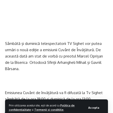
Sâmbătă și duminică telespectatorii TV Sighet vor putea
urmări o nouă ediție a emisiunii Cuvânt de Învățătură. De
această dată am stat de vorbă cu preotul Marcel Oprișan
de la Biserica Ortodoxă Sfinții Arhangheli Mihail și Gavriil
Bârsana.
Emisiunea Cuvânt de învățătură va fi difuzată la Tv Sighet
sâmbătă de la ora 18:00 și duminică de la ora 13:00.
Prin utilizarea acestui site, ești de acord cu
Politica de
Accepta
confidentialitate
si
Termenii si conditiile
.
Ti-ar putea placea si