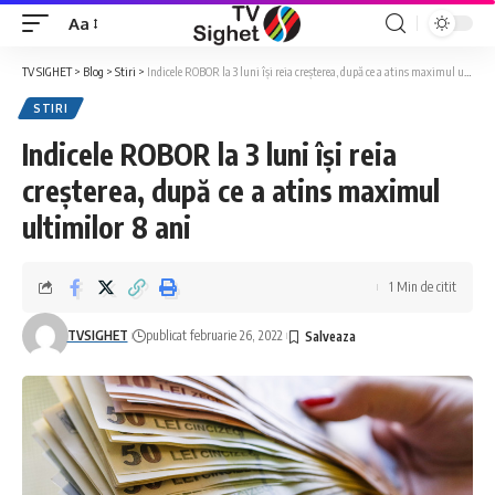
Aa
Font
Resizer
TV SIGHET
>
Blog
>
Stiri
>
Indicele ROBOR la 3 luni își reia creșterea, după ce a atins maximul ultimilor 8 ani
STIRI
Indicele ROBOR la 3 luni își reia
creșterea, după ce a atins maximul
ultimilor 8 ani
1 Min de citit
TVSIGHET
publicat februarie 26, 2022