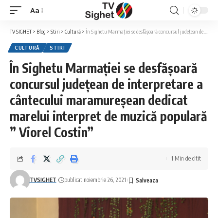
Aa
Font
Resizer
TV SIGHET
>
Blog
>
Stiri
>
Cultură
>
În Sighetu Marmației se desfășoară concursul județean de interpretare a cântecului maramureșean dedicat marelui interpret de muzică populară ” Viorel Costin”
CULTURĂ
STIRI
În Sighetu Marmației se desfășoară
concursul județean de interpretare a
cântecului maramureșean dedicat
marelui interpret de muzică populară
” Viorel Costin”
1 Min de citit
TVSIGHET
publicat noiembrie 26, 2021