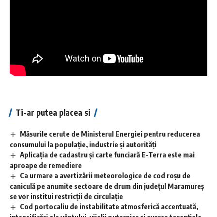
Ti-ar putea placea si
Măsurile cerute de Ministerul Energiei pentru reducerea
consumului la populație, industrie și autorități
Aplicaţia de cadastru şi carte funciară E-Terra este mai
aproape de remediere
Ca urmare a avertizării meteorologice de cod roșu de
caniculă pe anumite sectoare de drum din județul Maramureș
se vor institui restricții de circulație
Cod portocaliu de instabilitate atmosferică accentuată,
intensificări ale vântului, vijelii puternice și averse torențiale