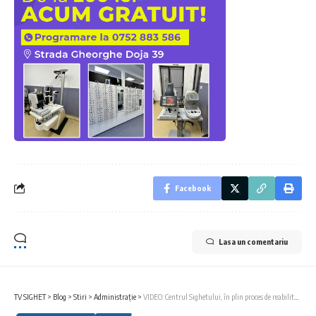
Facebook
Lasa un comentariu
TV SIGHET
>
Blog
>
Stiri
>
Administrație
>
VIDEO: Centrul Sighetului, în plin proces de reabilitare și modernizare