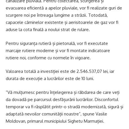
canalizare pluvială. Pentru colectarea, scurgerea și
evacuarea eficientă a apelor pluviale, vor fi realizate guri de
scurgere noi pe întreaga lungime a străzii. Totodată,
capacele căminelor existente și aerisitoarele de gaz vor fi
aduse la cota finală a noului strat de rulare.
Pentru siguranța rutieră și pietonală, vor fi executate
marcaje rutiere moderne și vor fi montate indicatoare
rutiere noi, conforme cu normele în vigoare.
Valoarea totală a investiției este de 2.546.537,07 lei, iar
durata de execuție a lucrărilor este de 10 luni.
”Vă mulțumesc pentru înțelegerea și răbdarea de care veți
da dovadă pe parcursul desfășurării lucrărilor. Disconfortul
temporar va fi răsplătit printr-o stradă modernizată, sigură și
adaptată nevoilor comunității noastre”, spune Vasile
Moldovan, primarul municipiului Sighetu Marmației.