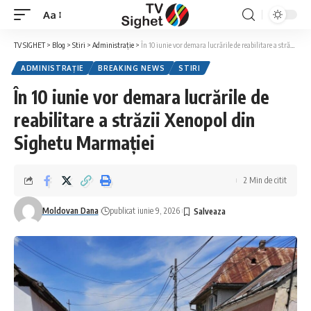
Aa
Font
Resizer
TV SIGHET
>
Blog
>
Stiri
>
Administrație
>
În 10 iunie vor demara lucrările de reabilitare a străzii Xenopol din Sighetu Marmației
ADMINISTRAȚIE
BREAKING NEWS
STIRI
În 10 iunie vor demara lucrările de
reabilitare a străzii Xenopol din
Sighetu Marmației
2 Min de citit
Moldovan Dana
publicat iunie 9, 2026