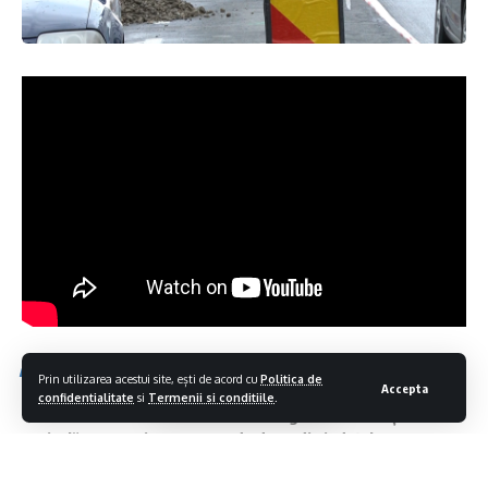
Ti-ar putea placea si
Prin utilizarea acestui site, ești de acord cu
Politica de
Accepta
confidentialitate
si
Termenii si conditiile
.
Ca urmare a avertizării meteorologice de cod roșu de
caniculă pe anumite sectoare de drum din județul Maramureș
se vor institui restricții de circulație
Cod portocaliu de instabilitate atmosferică accentuată,