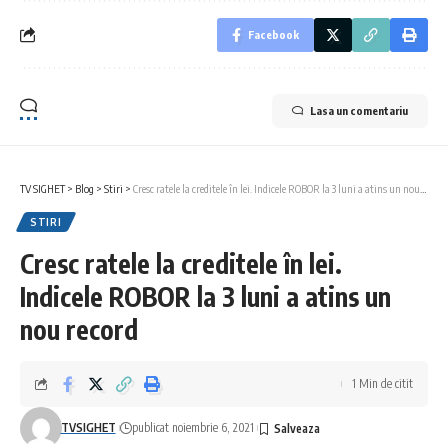
Facebook
Lasa un comentariu
TV SIGHET
>
Blog
>
Stiri
>
Cresc ratele la creditele în lei. Indicele ROBOR la 3 luni a atins un nou record
STIRI
Cresc ratele la creditele în lei.
Indicele ROBOR la 3 luni a atins un
nou record
1 Min de citit
TVSIGHET
publicat noiembrie 6, 2021