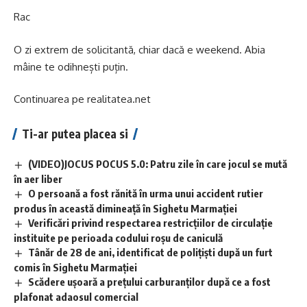
Rac
O zi extrem de solicitantă, chiar dacă e weekend. Abia
mâine te odihnești puțin.
Continuarea pe
realitatea.net
Ti-ar putea placea si
(VIDEO)JOCUS POCUS 5.0: Patru zile în care jocul se mută
în aer liber
O persoană a fost rănită în urma unui accident rutier
produs în această dimineață în Sighetu Marmației
Verificări privind respectarea restricțiilor de circulație
instituite pe perioada codului roșu de caniculă
Tânăr de 28 de ani, identificat de polițiști după un furt
comis în Sighetu Marmației
Scădere ușoară a prețului carburanților după ce a fost
plafonat adaosul comercial