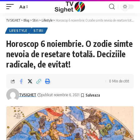
Aa
Font
Resizer
TV SIGHET
>
Blog
>
Stiri
>
Lifestyle
>
Horoscop 6 noiembrie. O zodie simte nevoia de resetare totală. Deciziile radicale, de evitat!
LIFESTYLE
STIRI
Horoscop 6 noiembrie. O zodie simte
nevoia de resetare totală. Deciziile
radicale, de evitat!
0 Min de citit
TVSIGHET
publicat noiembrie 6, 2021