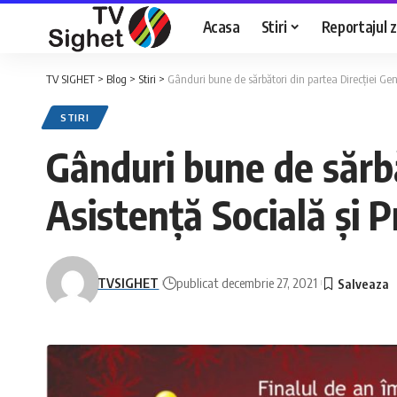
Acasa
Stiri
Reportajul zi
TV SIGHET
>
Blog
>
Stiri
>
Gânduri bune de sărbători din partea Direcției Gen
STIRI
Gânduri bune de sărbă
Asistență Socială și 
TVSIGHET
publicat decembrie 27, 2021