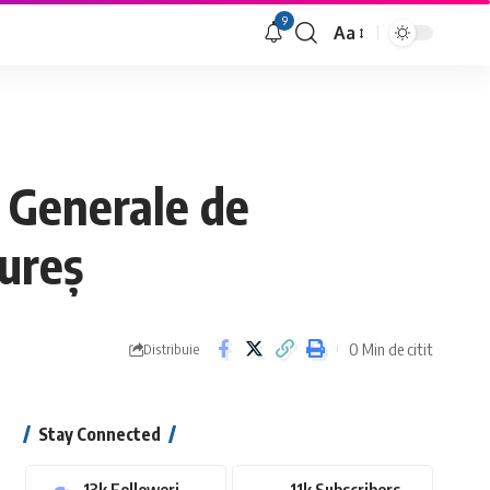
9
Aa
Font
Resizer
i Generale de
mureș
0 Min de citit
Distribuie
Stay Connected