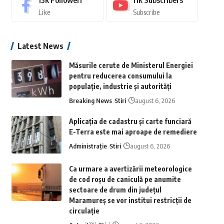
13k
Followeri
11k
Subscribers
Like
Subscribe
Latest News
Măsurile cerute de Ministerul Energiei
pentru reducerea consumului la
populație, industrie și autorități
Breaking News
Stiri
august 6, 2026
Aplicaţia de cadastru şi carte funciară
E-Terra este mai aproape de remediere
Administrație
Stiri
august 6, 2026
Ca urmare a avertizării meteorologice
de cod roșu de caniculă pe anumite
sectoare de drum din județul
Maramureș se vor institui restricții de
circulație