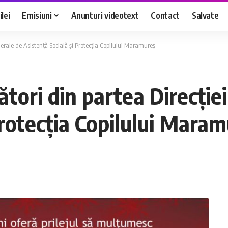
lei
Emisiuni
Anunturi videotext
Contact
Salvate
erale de Asistență Socială și Protecția Copilului Maramureș
tori din partea Direcție
Protecția Copilului Mara