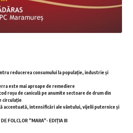
ntru reducerea consumului la populație, industrie și
-Terra este mai aproape de remediere
cod roșu de caniculă pe anumite sectoare de drum din
 circulație
accentuată, intensificări ale vântului, vijelii puternice și
E FOLCLOR ”MARA”- EDIȚIA III