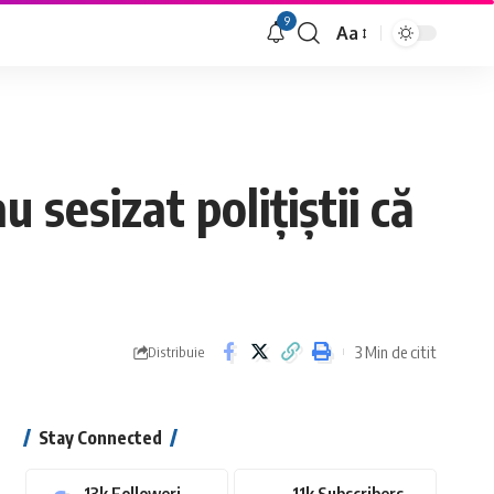
9
Aa
Font
Resizer
sesizat polițiștii că
3 Min de citit
Distribuie
Stay Connected