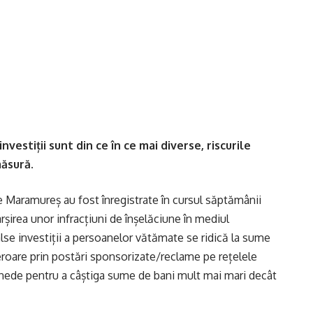
nvestiții sunt din ce în ce mai diverse, riscurile
măsură.
ale Maramureș au fost înregistrate în cursul săptămânii
rșirea unor infracțiuni de înșelăciune în mediul
alse investiții a persoanelor vătămate se ridică la sume
 eroare prin postări sponsorizate/reclame pe rețelele
onede pentru a câștiga sume de bani mult mai mari decât