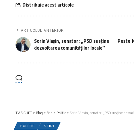
Distribuie acest articole
ARTICOLUL ANTERIOR
Sorin Vlaşin, senator: „PSD susține
Peste 10
dezvoltarea comunităților locale”
TV SIGHET
>
Blog
>
Stiri
>
Politic
>
Sorin Vlaşin, senator: „PSD susține dezvol
POLITIC
STIRI