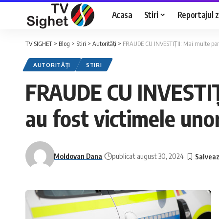
Acasa
Stiri
Reportajul zi
TV SIGHET
>
Blog
>
Stiri
>
Autorități
>
FRAUDE CU INVESTIȚII: Mai multe persoa
AUTORITĂȚI
STIRI
FRAUDE CU INVESTIȚII:
au fost victimele unor
Moldovan Dana
publicat august 30, 2024