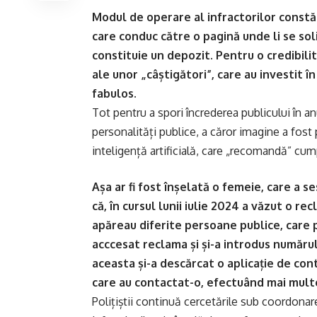
Modul de operare al infractorilor constă î
care conduc către o pagină unde li se so
constituie un depozit. Pentru o credibil
ale unor „câștigători”, care au investit î
fabulos.
Tot pentru a spori încrederea publicului în an
personalități publice, a căror imagine a fost
inteligență artificială, care „recomandă” cum
Așa ar fi fost înșelată o femeie, care a se
că, în cursul lunii iulie 2024 a văzut o rec
apăreau diferite persoane publice, care p
acccesat reclama și și-a introdus numărul
aceasta și-a descărcat o aplicație de cont
care au contactat-o, efectuând mai multe
Polițiștii continuă cercetările sub coordonar