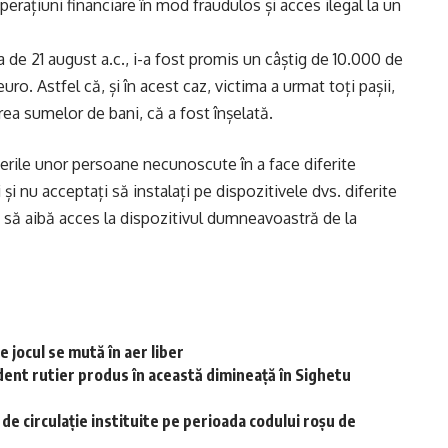
perațiuni financiare în mod fraudulos și acces ilegal la un
ta de 21 august a.c., i-a fost promis un câștig de 10.000 de
ro. Astfel că, și în acest caz, victima a urmat toți pașii,
ea sumelor de bani, că a fost înșelată.
nerile unor persoane necunoscute în a face diferite
 și nu acceptați să instalați pe dispozitivele dvs. diferite
 să aibă acces la dispozitivul dumneavoastră de la
 jocul se mută în aer liber
dent rutier produs în această dimineață în Sighetu
r de circulație instituite pe perioada codului roșu de