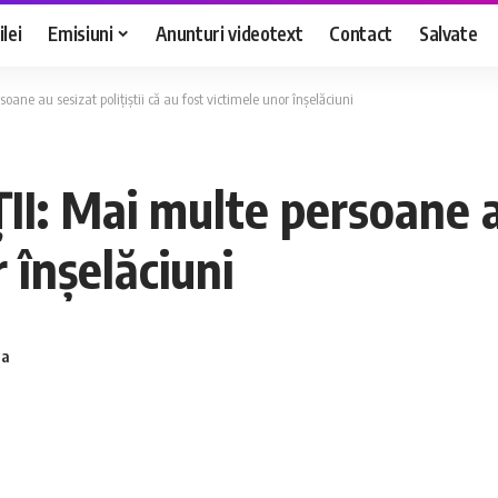
lei
Emisiuni
Anunturi videotext
Contact
Salvate
ne au sesizat polițiștii că au fost victimele unor înșelăciuni
 Mai multe persoane au 
 înșelăciuni