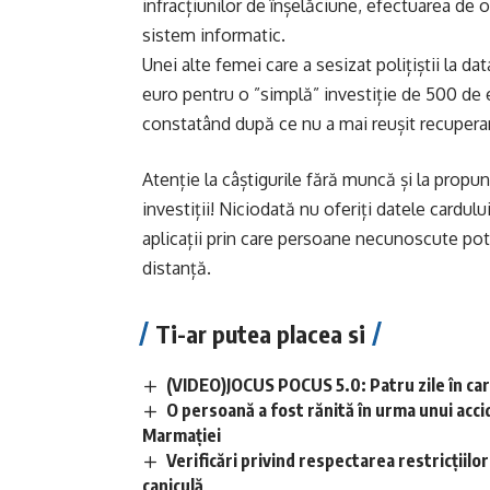
infracțiunilor de înșelăciune, efectuarea de o
sistem informatic.
Unei alte femei care a sesizat polițiștii la da
euro pentru o ”simplă” investiție de 500 de eu
constatând după ce nu a mai reușit recuperar
Atenție la câștigurile fără muncă și la propu
investiții! Niciodată nu oferiți datele cardului
aplicații prin care persoane necunoscute pot
distanță.
Ti-ar putea placea si
(VIDEO)JOCUS POCUS 5.0: Patru zile în care
O persoană a fost rănită în urma unui acci
Marmației
Verificări privind respectarea restricțiilo
caniculă