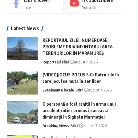
13k
Followeri
11k
Subscribers
Like
Subscribe
Latest News
REPORTAJUL ZILEI: NUMEROASE
PROBLEME PRIVIND INTABULAREA
TERENURILOR ÎN MARAMUREȘ
Reportajul zilei
august 7, 2026
(VIDEO)JOCUS POCUS 5.0: Patru zile în
care jocul se mută în aer liber
Evenimente locale
Stiri
august 7, 2026
O persoană a fost rănită în urma unui
accident rutier produs în această
dimineață în Sighetu Marmației
Breaking News
Stiri
august 7, 2026