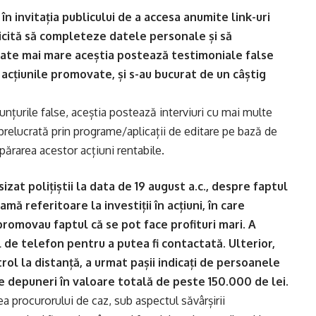
n invitația publicului de a accesa anumite link-uri
licită să completeze datele personale și să
itate mai mare aceștia postează testimoniale false
n acțiunile promovate, și s-au bucurat de un câștig
unțurile false, aceștia postează interviuri cu mai multe
 prelucrată prin programe/aplicații de editare pe bază de
părarea acestor acțiuni rentabile.
sizat polițiștii la data de 19 august a.c., despre faptul
lamă referitoare la investiții în acțiuni, în care
romovau faptul că se pot face profituri mari. A
 de telefon pentru a putea fi contactată. Ulterior,
rol la distanță, a urmat pașii indicați de persoanele
 depuneri în valoare totală de peste 150.000 de lei.
ea procurorului de caz, sub aspectul săvârșirii