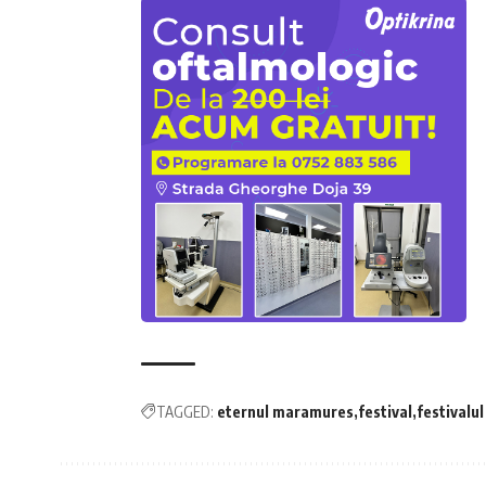
TAGGED:
eternul maramures
festival
festivalu