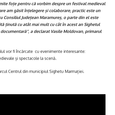
ite foțe pentru că vorbim despre un festival medieval
 care am găsit înțelegere și colaborare, practic este un
cu Consiliul Județean Maramureș, o parte din el este
ă ținută cu atât mai mult cu cât în acest an Sighetul
e documentară”, a declarat Vasile Moldovan, primarul
alul vor fi încărcate cu evenimente interesante:
edievale și spectacole la scenă.
Parcul Centrul din municipiul Sighetu Marmației.