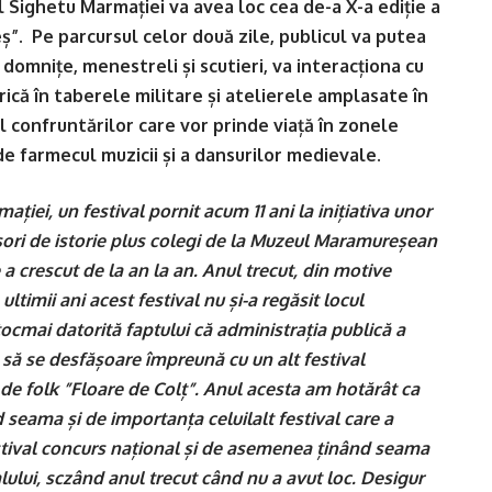
l Sighetu Marmației va avea loc cea de-a X-a ediție a
”. Pe parcursul celor două zile, publicul va putea
domnițe, menestreli și scutieri, va interacționa cu
rică în taberele militare și atelierele amplasate în
rul confruntărilor care vor prinde viață în zonele
e farmecul muzicii și a dansurilor medievale.
ației, un festival pornit acum 11 ani la inițiativa unor
sori de istorie plus colegi de la Muzeul Maramureșean
 a crescut de la an la an. Anul trecut, din motive
ultimii ani acest festival nu și-a regăsit locul
tocmai datorită faptului că administrația publică a
să se desfășoare împreună cu un alt festival
 de folk ”Floare de Colț”. Anul acesta am hotărât ca
d seama și de importanța celuilalt festival care a
stival concurs național și de asemenea ținând seama
alului, sczând anul trecut când nu a avut loc. Desigur