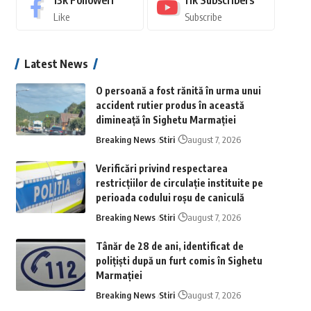
13k
Followeri
11k
Subscribers
Like
Subscribe
Latest News
O persoană a fost rănită în urma unui
accident rutier produs în această
dimineață în Sighetu Marmației
Breaking News
Stiri
august 7, 2026
Verificări privind respectarea
restricțiilor de circulație instituite pe
perioada codului roșu de caniculă
Breaking News
Stiri
august 7, 2026
Tânăr de 28 de ani, identificat de
polițiști după un furt comis în Sighetu
Marmației
Breaking News
Stiri
august 7, 2026