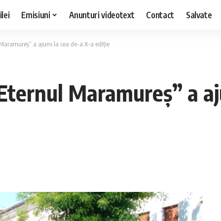
lei
Emisiuni
Anunturi videotext
Contact
Salvate
 Maramureș” a ajuns la cea de-a X-a ediție
“Eternul Maramureș” a aj