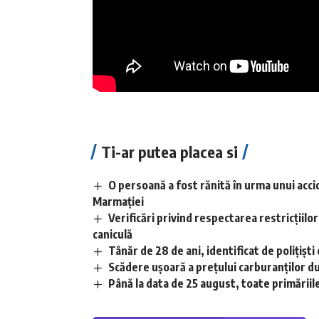
Ti-ar putea placea si
O persoană a fost rănită în urma unui acci
Marmației
Verificări privind respectarea restricțiilo
caniculă
Tânăr de 28 de ani, identificat de polițișt
Scădere ușoară a prețului carburanților d
Până la data de 25 august, toate primăriile