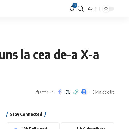
9
Aa
Font
Resizer
uns la cea de-a X-a
3 Min de citit
Distribuie
Stay Connected