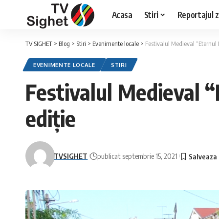
Acasa
Stiri
Reportajul zi
TV SIGHET
>
Blog
>
Stiri
>
Evenimente locale
>
Festivalul Medieval “Eternul
EVENIMENTE LOCALE
STIRI
Festivalul Medieval 
ediție
TVSIGHET
publicat septembrie 15, 2021