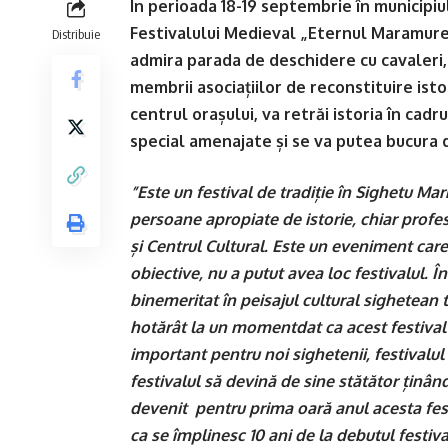
În perioada 18-19 septembrie în municipiu
Festivalului Medieval „Eternul Maramureș
Distribuie
admira parada de deschidere cu cavaleri, 
membrii asociațiilor de reconstituire isto
centrul orașului, va retrăi istoria în cad
special amenajate și se va putea bucura d
”Este un festival de tradiție în Sighetu Marm
persoane apropiate de istorie, chiar profe
și Centrul Cultural. Este un eveniment care
obiective, nu a putut avea loc festivalul. În 
binemeritat în peisajul cultural sighetean 
hotărât la un momentdat ca acest festival 
important pentru noi sighetenii, festivalul
festivalul să devină de sine stătător ținân
devenit pentru prima oară anul acesta fe
ca se împlinesc 10 ani de la debutul festiv