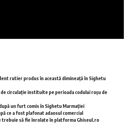
dent rutier produs în această dimineață în Sighetu
r de circulație instituite pe perioada codului roșu de
i după un furt comis în Sighetu Marmației
upă ce a fost plafonat adaosul comercial
 trebuie să fie înrolate în platforma Ghiseul.ro