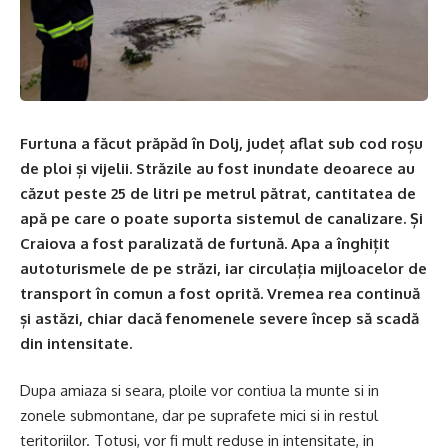
Furtuna a făcut prăpăd în Dolj, județ aflat sub cod roșu
de ploi și vijelii. Străzile au fost inundate deoarece au
căzut peste 25 de litri pe metrul pătrat, cantitatea de
apă pe care o poate suporta sistemul de canalizare. Și
Craiova a fost paralizată de furtună. Apa a înghițit
autoturismele de pe străzi, iar circulația mijloacelor de
transport în comun a fost oprită. Vremea rea continuă
și astăzi, chiar dacă fenomenele severe încep să scadă
din intensitate.
Dupa amiaza si seara, ploile vor contiua la munte si in
zonele submontane, dar pe suprafete mici si in restul
teritoriilor. Totusi, vor fi mult reduse in intensitate, in