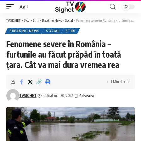
Aa
Font
Resizer
TV SIGHET
>
Blog
>
Stiri
>
Breaking News
>
Social
>
Fenomene severe în România – furtunile au făcut prăpăd în toată țara. Cât va mai dura vremea rea
BREAKING NEWS
SOCIAL
STIRI
Fenomene severe în România –
furtunile au făcut prăpăd în toată
țara. Cât va mai dura vremea rea
1 Min de citit
TVSIGHET
publicat mai 30, 2022