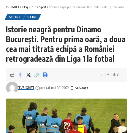
TV SIGHET
>
Blog
>
Stiri
>
Sport
>
Istorie neagră pentru Dinamo București. Pentru prima oară, a doua cea mai titrată echipă a României retrogradează din Liga 1 la fotbal
SPORT
STIRI
Istorie neagră pentru Dinamo
București. Pentru prima oară, a doua
cea mai titrată echipă a României
retrogradează din Liga 1 la fotbal
1 Min de citit
TVSIGHET
publicat mai 30, 2022