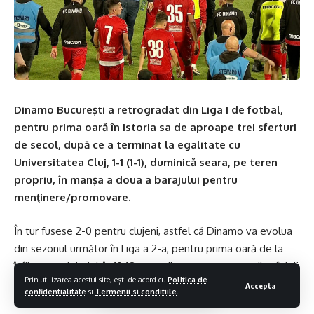
Dinamo Bucureşti a retrogradat din Liga I de fotbal,
pentru prima oară în istoria sa de aproape trei sferturi
de secol, după ce a terminat la egalitate cu
Universitatea Cluj, 1-1 (1-1), duminică seara, pe teren
propriu, în manşa a doua a barajului pentru
menţinere/promovare.
În tur fusese 2-0 pentru clujeni, astfel că Dinamo va evolua
din sezonul următor în Liga a 2-a, pentru prima oară de la
înființarea clubului, în 1948, spre disperarea suporterilor fideli
Prin utilizarea acestui site, ești de acord cu
Politica de
ai echipei. Mulți dintre ei au plecat cu ochii în lacrimi de pe
Accepta
confidentialitate
si
Termenii si conditiile
.
stadion, duminică seara. Alții, dimpotrivă, au fost furioși, iar