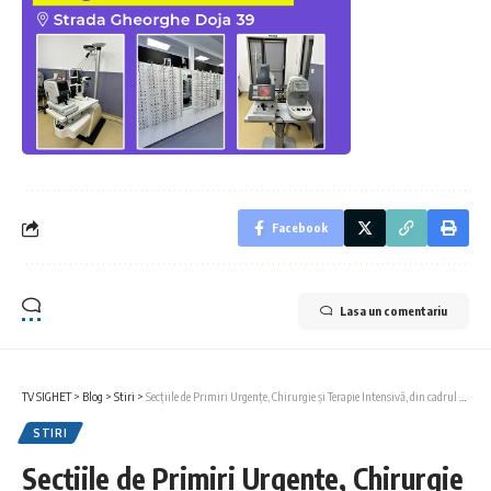
Facebook
Lasa un comentariu
TV SIGHET
>
Blog
>
Stiri
>
Secțiile de Primiri Urgențe, Chirurgie și Terapie Intensivă, din cadrul Spitalului Municipal Sighet, vor deveni cele mai moderne și performante din zonă
STIRI
Secțiile de Primiri Urgențe, Chirurgie