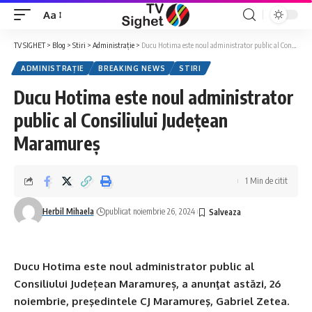
Aa
Font
Resizer
TV SIGHET
>
Blog
>
Stiri
>
Administrație
>
Ducu Hotima este noul administrator public al Consiliului Județean Maramureș
ADMINISTRAȚIE
BREAKING NEWS
STIRI
Ducu Hotima este noul administrator
public al Consiliului Județean
Maramureș
1 Min de citit
Herbil Mihaela
publicat noiembrie 26, 2024
Ducu Hotima este noul administrator public al
Consiliului Județean Maramureș, a anunţat astăzi, 26
noiembrie, preşedintele CJ Maramureş, Gabriel Zetea.