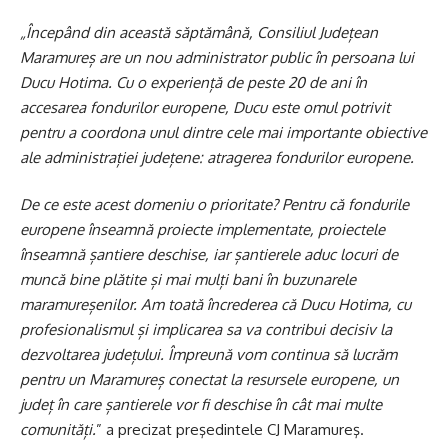
„Începând din această săptămână, Consiliul Județean
Maramureș are un nou administrator public în persoana lui
Ducu Hotima. Cu o experiență de peste 20 de ani în
accesarea fondurilor europene, Ducu este omul potrivit
pentru a coordona unul dintre cele mai importante obiective
ale administrației județene: atragerea fondurilor europene.
De ce este acest domeniu o prioritate? Pentru că fondurile
europene înseamnă proiecte implementate, proiectele
înseamnă șantiere deschise, iar șantierele aduc locuri de
muncă bine plătite și mai mulți bani în buzunarele
maramureșenilor. Am toată încrederea că Ducu Hotima, cu
profesionalismul și implicarea sa va contribui decisiv la
dezvoltarea județului. Împreună vom continua să lucrăm
pentru un Maramureș conectat la resursele europene, un
județ în care șantierele vor fi deschise în cât mai multe
comunități.
” a precizat preşedintele CJ Maramureş.