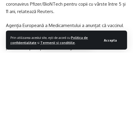
coronavirus Pfizer/BioNTech pentru copii cu vârste între 5 și
Lasa un comentariu
11 ani, relatează Reuters.
Agenția Europeană a Medicamentului a anunțat că vaccinul
Pfizer va fi administrat în două doze de 10 micrograme
Prin utilizarea acestui site, ești de acord cu
Politica de
fiecare, cu trei săptămâni între cele două doze. Dozele
Accepta
confidentialitate
si
Termenii si conditiile
.
pentru adulți conțin 30 de micrograme de vaccin.
Pfizer/BioNTech au anunțat că eficacitatea vaccinului lor
este de 90,7%, conform testelor clinice pentru grupa de
vârstă menționată. Anterior, EMA a autorizat administrarea
vaccinului pentru copii cu vârste între 12 și 17 ani, în luna mai.
Citeste continuarea pe
avocatnet.ro
Ti-ar putea placea si
Contiua sa citesti
(VIDEO)JOCUS POCUS 5.0: Patru zile în care jocul se mută
în aer liber