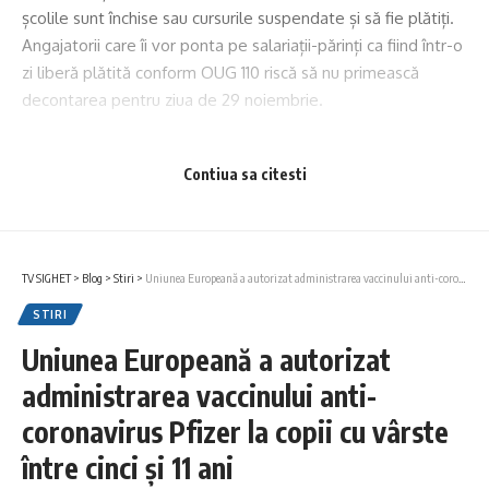
școlile sunt închise sau cursurile suspendate și să fie plătiți.
Angajatorii care îi vor ponta pe salariații-părinți ca fiind într-o
zi liberă plătită conform OUG 110 riscă să nu primească
decontarea pentru ziua de 29 noiembrie.
Continuarea pe
avocatnet.ro
Contiua sa citesti
Ti-ar putea placea si
(VIDEO)JOCUS POCUS 5.0: Patru zile în care jocul se mută
în aer liber
TV SIGHET
>
Blog
>
Stiri
>
Uniunea Europeană a autorizat administrarea vaccinului anti-coronavirus Pfizer la copii cu vârste între cinci și 11 ani
O persoană a fost rănită în urma unui accident rutier
STIRI
produs în această dimineață în Sighetu Marmației
Verificări privind respectarea restricțiilor de circulație
Uniunea Europeană a autorizat
instituite pe perioada codului roșu de caniculă
administrarea vaccinului anti-
Tânăr de 28 de ani, identificat de polițiști după un furt
comis în Sighetu Marmației
coronavirus Pfizer la copii cu vârste
Scădere ușoară a prețului carburanților după ce a fost
între cinci și 11 ani
plafonat adaosul comercial