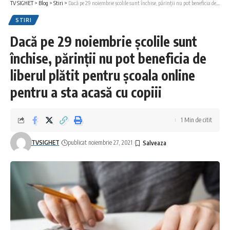
TV SIGHET
>
Blog
>
Stiri
>
Dacă pe 29 noiembrie școlile sunt închise, părinții nu pot beneficia de liberul plătit pentru școala online pentru a sta acasă cu copiii
STIRI
Dacă pe 29 noiembrie școlile sunt
închise, părinții nu pot beneficia de
liberul plătit pentru școala online
pentru a sta acasă cu copiii
1 Min de citit
TVSIGHET
publicat noiembrie 27, 2021