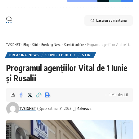
Lasa un comentariu
TV SIGHET
>
Blog
>
Stiri
>
Breaking News
>
Servicii publice
>
Programul agențiilor Vital de 1 Iunie și Rusalii
BREAKING NEWS
SERVICII PUBLICE
STIRI
Programul agențiilor Vital de 1 Iunie
și Rusalii
1 Min de citit
TVSIGHET
publicat mai 31, 2023