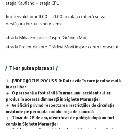
stația Kaufland – stația CPL;
În intervalul orar 11.00 – 21.00 circulația rutieră se va
desfășura într-un singur sens:
strada Mihai Eminescu înspre Grădina Morii
strada Eroilor dinspre Grădina Morii înspre centrul orașului
Ti-ar putea placea si
(VIDEO)JOCUS POCUS 5.0: Patru zile în care jocul se mută
în aer liber
O persoană a fost rănită în urma unui accident rutier
produs în această dimineață în Sighetu Marmației
Verificări privind respectarea restricțiilor de circulație
instituite pe perioada codului roșu de caniculă
Tânăr de 28 de ani, identificat de polițiști după un furt
comis în Sighetu Marmației