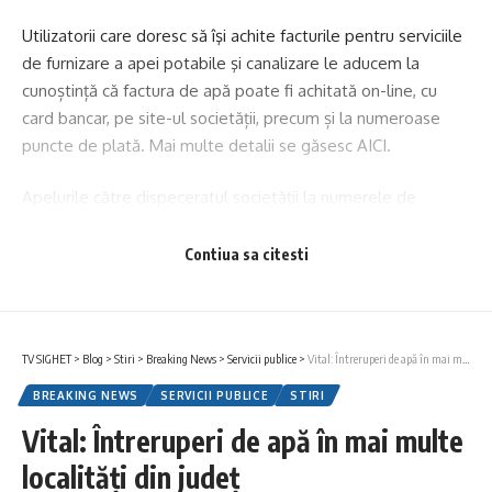
Utilizatorii care doresc să îşi achite facturile pentru serviciile
de furnizare a apei potabile şi canalizare le aducem la
cunoștință că factura de apă poate fi achitată on-line, cu
card bancar, pe site-ul societății, precum și la numeroase
puncte de plată. Mai multe detalii se găsesc
AICI
.
Apelurile către dispeceratul societății la numerele de
telefon, 0262.215150, *1, *2, 0362.401052, 0372.752661 și
0262.212550 vor fi preluate fără întrerupere.
Contiua sa citesti
Echipele de intervenție sunt pregătite să acţioneze cu
promptitudine pentru remedierea în timp util a tuturor
avariilor sau a problemelor apărute în sistemul de
TV SIGHET
>
Blog
>
Stiri
>
Breaking News
>
Servicii publice
>
Vital: Întreruperi de apă în mai multe localități din județ
alimentare cu apă și de canalizare, astfel încât utilizatorii să
BREAKING NEWS
SERVICII PUBLICE
STIRI
poată beneficia de serviciile noastre la parametrii optimi.
Vital: Întreruperi de apă în mai multe
localități din județ