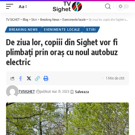
Aa
Font
Resizer
TV SIGHET
>
Blog
>
Stiri
>
Breaking News
>
Evenimente locale
>
De ziua lor, copiii din Sighet vor fi plimbați prin oraș cu noul autobuz electric
BREAKING NEWS
EVENIMENTE LOCALE
STIRI
De ziua lor, copiii din Sighet vor fi
plimbați prin oraș cu noul autobuz
electric
1 Min de citit
TVSIGHET
publicat mai 31, 2023