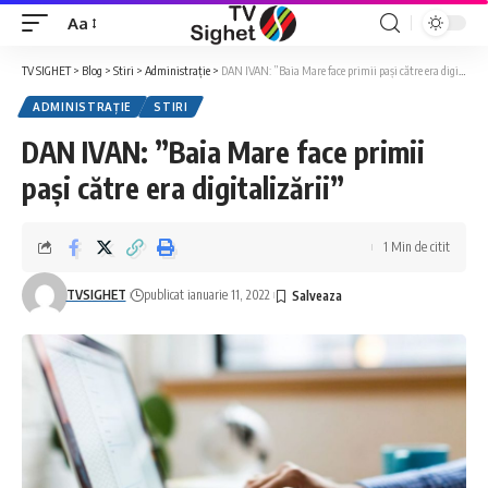
Aa
Font
Resizer
TV SIGHET
>
Blog
>
Stiri
>
Administrație
>
DAN IVAN: ”Baia Mare face primii pași către era digitalizării”
ADMINISTRAȚIE
STIRI
DAN IVAN: ”Baia Mare face primii
pași către era digitalizării”
1 Min de citit
TVSIGHET
publicat ianuarie 11, 2022