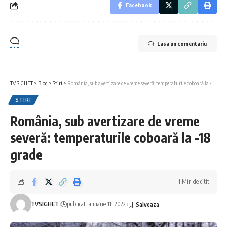
Facebook
Lasa un comentariu
TV SIGHET
>
Blog
>
Stiri
>
România, sub avertizare de vreme severă: temperaturile coboară la -18 grade
STIRI
România, sub avertizare de vreme
severă: temperaturile coboară la -18
grade
1 Min de citit
TVSIGHET
publicat ianuarie 11, 2022