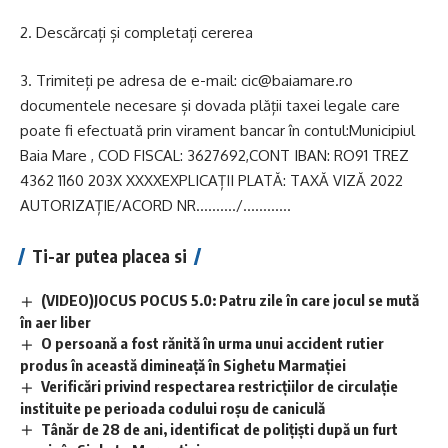
2. Descărcați și completați cererea
3. Trimiteți pe adresa de e-mail: cic@baiamare.ro
documentele necesare și dovada plății taxei legale care
poate fi efectuată prin virament bancar în contul:Municipiul
Baia Mare , COD FISCAL: 3627692,CONT IBAN: RO91 TREZ
4362 1160 203X XXXXEXPLICAȚII PLATĂ: TAXĂ VIZĂ 2022
AUTORIZAȚIE/ACORD NR.………/…………
Ti-ar putea placea si
(VIDEO)JOCUS POCUS 5.0: Patru zile în care jocul se mută
în aer liber
O persoană a fost rănită în urma unui accident rutier
produs în această dimineață în Sighetu Marmației
Verificări privind respectarea restricțiilor de circulație
instituite pe perioada codului roșu de caniculă
Tânăr de 28 de ani, identificat de polițiști după un furt