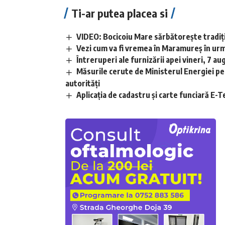
Ti-ar putea placea si
VIDEO: Bocicoiu Mare sărbătorește tradiția
Vezi cum va fi vremea în Maramureș în urm
Întreruperi ale furnizării apei vineri, 7 au
Măsurile cerute de Ministerul Energiei pe
autorități
Aplicaţia de cadastru şi carte funciară E