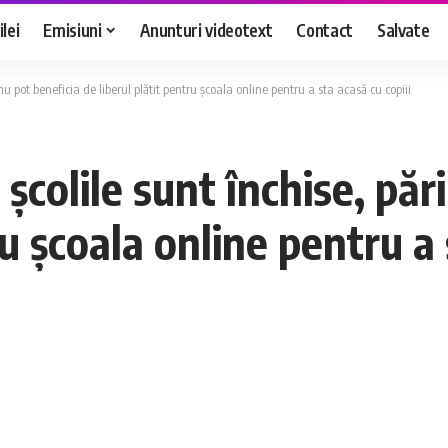
lei
Emisiuni
Anunturi videotext
Contact
Salvate
nu pot beneficia de liberul plătit pentru școala online pentru a sta acasă cu copiii
colile sunt închise, pări
ru școala online pentru a 