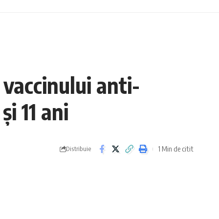
vaccinului anti-
și 11 ani
1 Min de citit
Distribuie