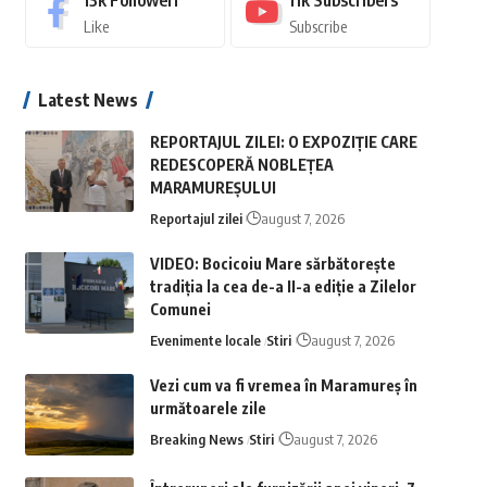
13k
Followeri
11k
Subscribers
Like
Subscribe
Latest News
REPORTAJUL ZILEI: O EXPOZIȚIE CARE
REDESCOPERĂ NOBLEȚEA
MARAMUREȘULUI
Reportajul zilei
august 7, 2026
VIDEO: Bocicoiu Mare sărbătorește
tradiția la cea de-a II-a ediție a Zilelor
Comunei
Evenimente locale
Stiri
august 7, 2026
Vezi cum va fi vremea în Maramureș în
următoarele zile
Breaking News
Stiri
august 7, 2026