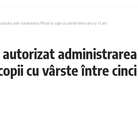
ului anti-coronavirus Pfizer la copii cu vârste între cinci și 11 ani
utorizat administrarea 
opii cu vârste între cinci 