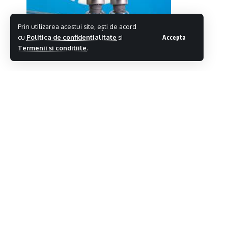
Prin utilizarea acestui site, ești de acord
cu
Politica de confidentialitate
si
Accepta
Termenii si conditiile
.
Agenția de reglementare a medicamentelor d
vaccinului anti-coronavirus Pfizer/BioNTech pe
Distribuie
Agenția Europeană a Medicamentului a anunțat
micrograme fiecare, cu trei săptămâni între 
micrograme de vaccin.
Pfizer/BioNTech au anunțat că eficacitatea v
pentru grupa de vârstă menționată. Anterior,
vârste între 12 și 17 ani, în luna mai.
Citeste continuarea pe
avocatnet.ro