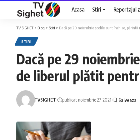
Acasa
Stiri
Reportajul zi
TV SIGHET
>
Blog
>
Stiri
>
Dacă pe 29 noiembrie școlile sunt închise, părinții 
STIRI
Dacă pe 29 noiembrie ș
de liberul plătit pent
TVSIGHET
publicat noiembrie 27, 2021