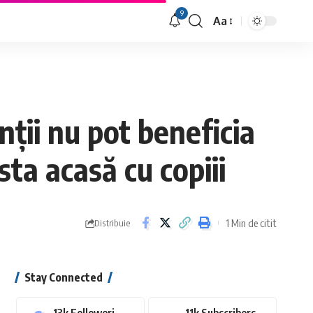
9
Aa
Font
Resizer
nții nu pot beneficia
sta acasă cu copiii
1 Min de citit
Distribuie
Stay Connected