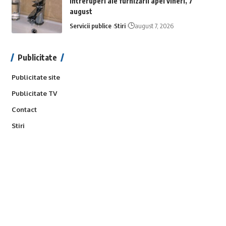
Întreruperi ale furnizării apei vineri, 7
august
Servicii publice
Stiri
august 7, 2026
Publicitate
Publicitate site
Publicitate TV
Contact
Stiri