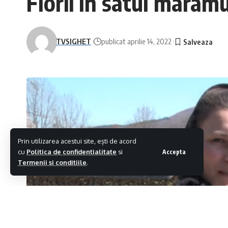
Florii în satul maram
TVSIGHET
publicat aprilie 14, 2022
Prin utilizarea acestui site, ești de acord
cu
Politica de confidentialitate
si
Accepta
Termenii si conditiile
.