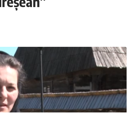
ureșean”