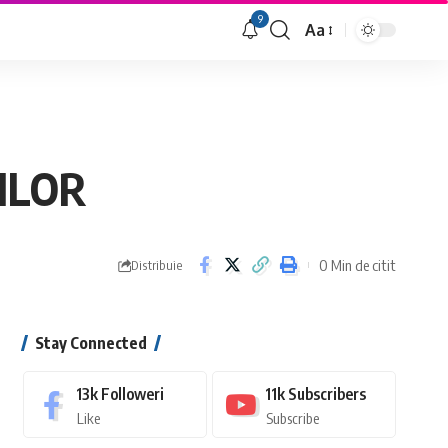
9
Aa
Font
Resizer
ILOR
0 Min de citit
Distribuie
Stay Connected
13k
Followeri
11k
Subscribers
Like
Subscribe