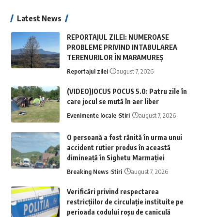
Latest News
REPORTAJUL ZILEI: NUMEROASE
PROBLEME PRIVIND INTABULAREA
TERENURILOR ÎN MARAMUREȘ
Reportajul zilei
august 7, 2026
(VIDEO)JOCUS POCUS 5.0: Patru zile în
care jocul se mută în aer liber
Evenimente locale
Stiri
august 7, 2026
O persoană a fost rănită în urma unui
accident rutier produs în această
dimineață în Sighetu Marmației
Breaking News
Stiri
august 7, 2026
Verificări privind respectarea
restricțiilor de circulație instituite pe
perioada codului roșu de caniculă