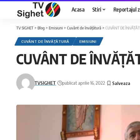
Acasa
Stiri
Reportajul zi
TV SIGHET
>
Blog
>
Emisiuni
>
Cuvânt de învățătură
>
CUVÂNT DE ÎNVĂȚĂT
CUVÂNT DE ÎNVĂȚĂTURĂ
EMISIUNI
CUVÂNT DE ÎNVĂȚĂT
TVSIGHET
publicat aprilie 16, 2022