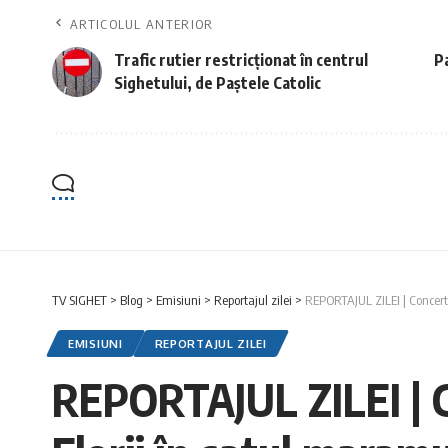
ARTICOLUL ANTERIOR
Trafic rutier restricționat în centrul
Pa
Sighetului, de Paștele Catolic
TV SIGHET
>
Blog
>
Emisiuni
>
Reportajul zilei
>
REPORTAJUL ZILEI | Concert 
EMISIUNI
REPORTAJUL ZILEI
REPORTAJUL ZILEI | Co