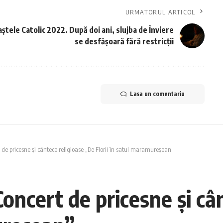
URMATORUL ARTICOL
ștele Catolic 2022. După doi ani, slujba de Înviere
se desfășoară fără restricții
Lasa un comentariu
de pricesne și cântece religioase „De Florii în satul maramureșean”
ncert de pricesne și câ