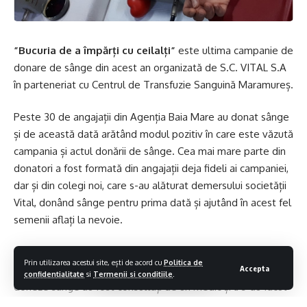
”Bucuria de a împărți cu ceilalți”
este ultima campanie de
donare de sânge din acest an organizată de S.C. VITAL S.A
în parteneriat cu Centrul de Transfuzie Sanguină Maramureș.
Peste 30 de angajații din Agenția Baia Mare au donat sânge
și de această dată arătând modul pozitiv în care este văzută
campania și actul donării de sânge. Cea mai mare parte din
donatori a fost formată din angajații deja fideli ai campaniei,
dar și din colegi noi, care s-au alăturat demersului societății
Vital, donând sânge pentru prima dată și ajutând în acest fel
semenii aflați la nevoie.
Pentru recoltare s-au folosit materiale sterile, de unică
Prin utilizarea acestui site, ești de acord cu
Politica de
folosință, iar înainte de recoltare toți cei care au dorit să
Accepta
confidentialitate
si
Termenii si conditiile
.
doneze sânge au fost consultați de un medic și li s-au facut
câteva testări pentru a se stabili dacă îndeplinesc toate