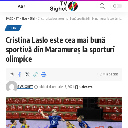
Aa
Font
Resizer
TV SIGHET
>
Blog
>
Stiri
>
Cristina Laslo este cea mai bună sportivă din Maramureș la sporturi olimpice
STIRI
Cristina Laslo este cea mai bună
sportivă din Maramureș la sporturi
olimpice
2 Min de citit
TVSIGHET
publicat decembrie 15, 2021