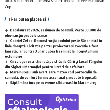
locul 6 în întrecerea internă și sfert-finalistă în EHF European
Cup.
Ti-ar putea placea si
Bacalaureat 2026, sesiunea de toamnă. Peste 33.000 de
elevi susțin probele scrise
Gabriel Zetea: Reconstrucția podului peste Săsar intră în
linie dreaptă. Licitația pentru proiectare și execuție a fost
lansată, iar contractul ar putea fi semnat la începutul lunii
octombrie
Circulație restricționată pe străzile Gării și Locul Târgului
din Sighetu Marmației pentru lucrări de asfaltare
Maramureșul sub avertizare meteo cod portocaliu de
caniculă, disconfort termic accentuat și noapte tropicală
Săptămâna începe cu vreme călduroasă în Maramureș