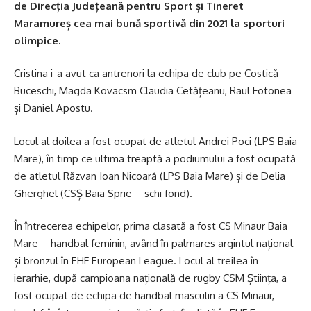
de Direcția Județeană pentru Sport și Tineret
Maramureș cea mai bună sportivă din 2021 la sporturi
olimpice.
Cristina i-a avut ca antrenori la echipa de club pe Costică
Buceschi, Magda Kovacsm Claudia Cetățeanu, Raul Fotonea
și Daniel Apostu.
Locul al doilea a fost ocupat de atletul Andrei Poci (LPS Baia
Mare), în timp ce ultima treaptă a podiumului a fost ocupată
de atletul Răzvan Ioan Nicoară (LPS Baia Mare) și de Delia
Gherghel (CSȘ Baia Sprie – schi fond).
În întrecerea echipelor, prima clasată a fost CS Minaur Baia
Mare – handbal feminin, având în palmares argintul național
și bronzul în EHF European League. Locul al treilea în
ierarhie, după campioana națională de rugby CSM Știința, a
fost ocupat de echipa de handbal masculin a CS Minaur,