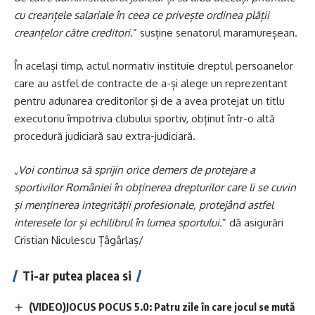
cu creanțele salariale în ceea ce privește ordinea plății
creanțelor către creditori.
” susține senatorul maramureșean.
În același timp, actul normativ instituie dreptul persoanelor
care au astfel de contracte de a-și alege un reprezentant
pentru adunarea creditorilor și de a avea protejat un titlu
executoriu împotriva clubului sportiv, obținut într-o altă
procedură judiciară sau extra-judiciară.
„Voi continua să sprijin orice demers de protejare a
sportivilor României în obținerea drepturilor care li se cuvin
și menținerea integrității profesionale, protejând astfel
interesele lor și echilibrul în lumea sportului.
” dă asigurări
Cristian Niculescu Țâgârlaș/
Ti-ar putea placea si
(VIDEO)JOCUS POCUS 5.0: Patru zile în care jocul se mută