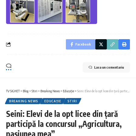
Facebook
Lasa un comentariu
TV SIGHET
>
Blog
>
Stiri
>
Breaking News
>
Educație
>
Seini: Elevi de la opt licee din țară participă la concursul „Agricultura, pasiunea mea”
BREAKING NEWS
EDUCAȚIE
STIRI
Seini: Elevi de la opt licee din țară
participă la concursul „Agricultura,
pasiunea mea”