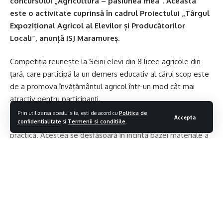
concursului „Agricultura – pasiunea mea”. Aceasta
este o activitate cuprinsă în cadrul Proiectului „Târgul
Expozițional Agricol al Elevilor și Producătorilor
Locali”, anunță ISJ Maramureș.
Competiția reunește la Seini elevi din 8 licee agricole din
țară, care participă la un demers educativ al cărui scop este
de a promova învățământul agricol într-un mod cât mai
atractiv pentru participanți.
Prin utilizarea acestui site, ești de acord cu
Politica de
Accepta
Concursul constă în două probe – una teoretică și una
confidentialitate
si
Termenii si conditiile
.
practică. Acestea se desfășoară în incinta bazei materiale a
liceului seinean și reprezintă o oportunitate extraordinară
pentru elevi de a-și demonstra cunoștințele și abilitățile, de
a colabora și a lega prietenii.
„
La Seini, agricultura a devenit în ultimii ani o prioritate, iar
efortul colectivului unității de învățământ, împreună cu al
Contiua sa citesti
celorlalți actori educaționali – comunitate, autorități locale,