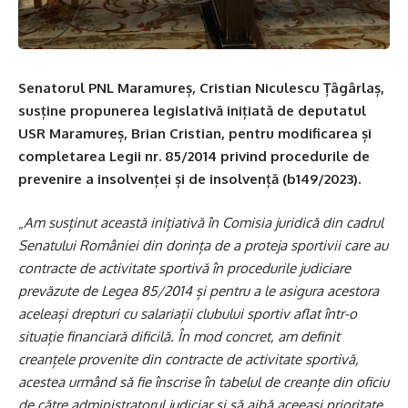
Senatorul PNL Maramureș, Cristian Niculescu Țâgârlaș,
susține propunerea legislativă inițiată de deputatul
USR Maramureș, Brian Cristian, pentru modificarea și
completarea Legii nr. 85/2014 privind procedurile de
prevenire a insolvenței și de insolvență (b149/2023).
„
Am susținut această inițiativă în Comisia juridică din cadrul
Senatului României din dorința de a proteja sportivii care au
contracte de activitate sportivă în procedurile judiciare
prevăzute de Legea 85/2014 și pentru a le asigura acestora
aceleași drepturi cu salariații clubului sportiv aflat într-o
situație financiară dificilă. În mod concret, am definit
creanțele provenite din contracte de activitate sportivă,
acestea urmând să fie înscrise în tabelul de creanțe din oficiu
de către administratorul judiciar și să aibă aceeași prioritate