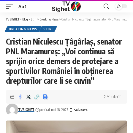
Aa
Font
Resizer
TV SIGHET
>
Blog
>
Stiri
>
Breaking News
>
Cristian Niculescu Țâgârlaș, senator PNL Maramureș: „Voi continua să sprijin orice demers de protejare a sportivilor României în obținerea drepturilor care li se cuvin”
BREAKING NEWS
STIRI
Cristian Niculescu Țâgârlaș, senator
PNL Maramureș: „Voi continua să
sprijin orice demers de protejare a
sportivilor României în obținerea
drepturilor care li se cuvin”
2 Min de citit
TVSIGHET
publicat mai 18, 2023