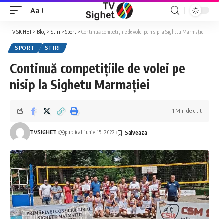
Aa
Font
Resizer
TV SIGHET
>
Blog
>
Stiri
>
Sport
>
Continuă competițiile de volei pe nisip la Sighetu Marmației
SPORT
STIRI
Continuă competițiile de volei pe
nisip la Sighetu Marmației
1 Min de citit
TVSIGHET
publicat iunie 15, 2022