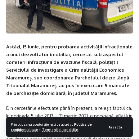
Astăzi, 15 iunie, pentru probarea activității infracționale
a unui dezvoltator imobiliar, cercetat sub aspectul
comiterii infracțiunii de evaziune fiscală, polițiștii
Serviciului de Investigare a Criminalității Economice
Maramureș, sub coordonarea Parchetului de pe lângă
Tribunalul Maramureș, au pus în executare 5 mandate
de percheziție domiciliară, în județul Maramureș.
Din cercetările efectuate până în prezent, a reieșit faptul că,
în perioada 5 iulie 2017 – 31 martie 2021, o persoană, aflată în
calitate de reprezentant al societății comerciale, nu ar fi
Prin utilizarea acestui site, ești de acord cu
Politica de
Accepta
confidentialitate
si
Termenii si conditiile
.
evidențiat în contabilitate toate veniturile realizate din