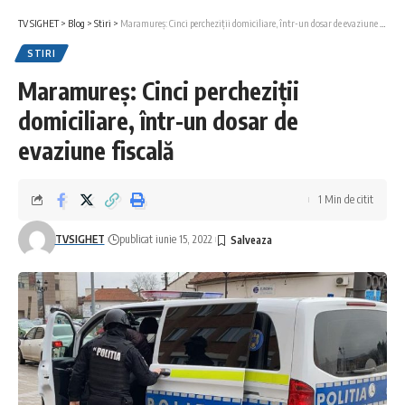
TV SIGHET
>
Blog
>
Stiri
>
Maramureș: Cinci percheziții domiciliare, într-un dosar de evaziune fiscală
STIRI
Maramureș: Cinci percheziții
domiciliare, într-un dosar de
evaziune fiscală
1 Min de citit
TVSIGHET
publicat iunie 15, 2022