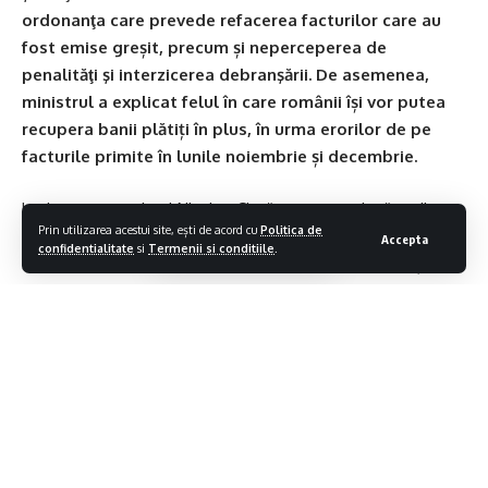
ordonanţa care prevede refacerea facturilor care au
fost emise greșit, precum și neperceperea de
penalităţi şi interzicerea debranşării. De asemenea,
ministrul a explicat felul în care românii își vor putea
recupera banii plătiți în plus, în urma erorilor de pe
facturile primite în lunile noiembrie și decembrie.
Luni seara,
premierul Nicolae Ciucă a anunțat
, după ședința
Prin utilizarea acestui site, ești de acord cu
Politica de
coaliției, că toate facturile trimise greșit vor fi refăcute, fără
Accepta
confidentialitate
si
Termenii si conditiile
.
ca oamenii să fie debranşaţi sau să plătească penalități.
„Facem modificări la procedura de decontare a
facturilor compensate şi acolo vrem să introducem
mâine în şedinţa de Guvern activitatea refacerii
facturilor întocmite într-un mod eronat, neperceperea
de penalităţi şi interzicerea debranşării. Deci, este pe
ordinea de zi acel act, ordonanţa Ministerului Muncii
care modifică ceva la Legea 252 cu privire la
Contiua sa citesti
decontările interne.”