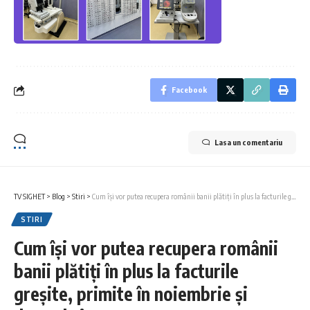
Facebook
Lasa un comentariu
TV SIGHET
>
Blog
>
Stiri
>
Cum își vor putea recupera românii banii plătiți în plus la facturile greșite, primite în noiembrie și decembrie
STIRI
Cum își vor putea recupera românii
banii plătiți în plus la facturile
greșite, primite în noiembrie și