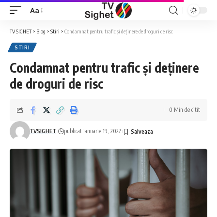
Aa
Font
Resizer
TV SIGHET
>
Blog
>
Stiri
>
Condamnat pentru trafic și deținere de droguri de risc
STIRI
Condamnat pentru trafic și deținere
de droguri de risc
0 Min de citit
TVSIGHET
publicat ianuarie 19, 2022