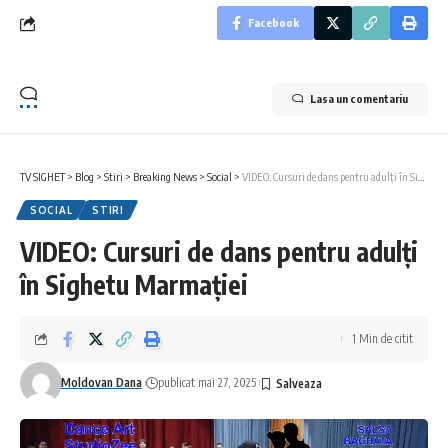
Facebook
Lasa un comentariu
TV SIGHET
>
Blog
>
Stiri
>
Breaking News
>
Social
>
VIDEO: Cursuri de dans pentru adulți în Sighetu Marmației
SOCIAL
STIRI
VIDEO: Cursuri de dans pentru adulți
în Sighetu Marmației
1 Min de citit
Moldovan Dana
publicat mai 27, 2025