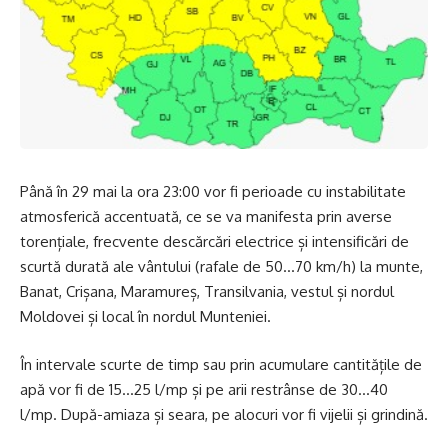
Până în 29 mai la ora 23:00 vor fi perioade cu instabilitate
atmosferică accentuată, ce se va manifesta prin averse
torențiale, frecvente descărcări electrice și intensificări de
scurtă durată ale vântului (rafale de 50…70 km/h) la munte,
Banat, Crișana, Maramureș, Transilvania, vestul și nordul
Moldovei și local în nordul Munteniei.
În intervale scurte de timp sau prin acumulare cantitățile de
apă vor fi de 15…25 l/mp și pe arii restrânse de 30…40
l/mp. După-amiaza și seara, pe alocuri vor fi vijelii și grindină.