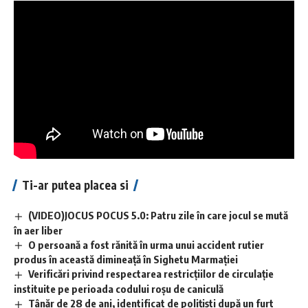
Ti-ar putea placea si
(VIDEO)JOCUS POCUS 5.0: Patru zile în care jocul se mută
în aer liber
O persoană a fost rănită în urma unui accident rutier
produs în această dimineață în Sighetu Marmației
Verificări privind respectarea restricțiilor de circulație
instituite pe perioada codului roșu de caniculă
Tânăr de 28 de ani, identificat de polițiști după un furt