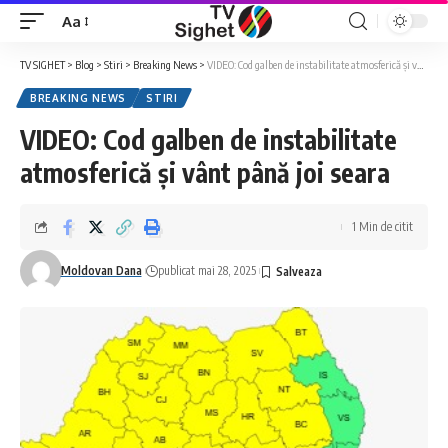
Aa
Font
Resizer
TV SIGHET
>
Blog
>
Stiri
>
Breaking News
>
VIDEO: Cod galben de instabilitate atmosferică și vânt până joi seara
BREAKING NEWS
STIRI
VIDEO: Cod galben de instabilitate
atmosferică și vânt până joi seara
1 Min de citit
Moldovan Dana
publicat mai 28, 2025