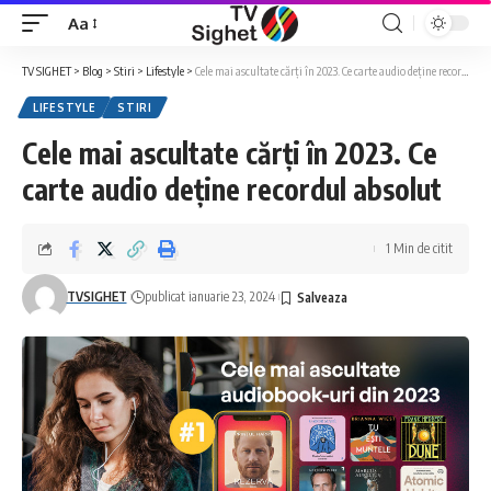
Aa
Font
Resizer
TV SIGHET
>
Blog
>
Stiri
>
Lifestyle
>
Cele mai ascultate cărți în 2023. Ce carte audio deține recordul absolut
LIFESTYLE
STIRI
Cele mai ascultate cărți în 2023. Ce
carte audio deține recordul absolut
1 Min de citit
TVSIGHET
publicat ianuarie 23, 2024