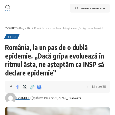
Lasa un comentariu
TV SIGHET
>
Blog
>
Stiri
>
România, la un pas de o dublă epidemie. „Dacă gripa evoluează în ritmul ăsta, ne așteptăm ca INSP să declare epidemie”
STIRI
România, la un pas de o dublă
epidemie. „Dacă gripa evoluează în
ritmul ăsta, ne așteptăm ca INSP să
declare epidemie”
1 Min de citit
TVSIGHET
publicat ianuarie 23, 2024