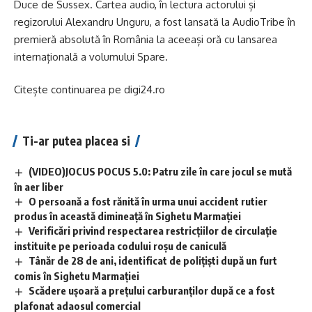
Duce de Sussex. Cartea audio, în lectura actorului și
regizorului Alexandru Unguru, a fost lansată la AudioTribe în
premieră absolută în România la aceeași oră cu lansarea
internațională a volumului Spare.
Citește continuarea pe
digi24.ro
Ti-ar putea placea si
(VIDEO)JOCUS POCUS 5.0: Patru zile în care jocul se mută
în aer liber
O persoană a fost rănită în urma unui accident rutier
produs în această dimineață în Sighetu Marmației
Verificări privind respectarea restricțiilor de circulație
instituite pe perioada codului roșu de caniculă
Tânăr de 28 de ani, identificat de polițiști după un furt
comis în Sighetu Marmației
Scădere ușoară a prețului carburanților după ce a fost
plafonat adaosul comercial