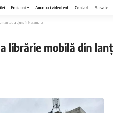
lei
Emisiuni
Anunturi videotext
Contact
Salvate
l Humanitas, a ajuns în Maramureș
a librărie mobilă din la