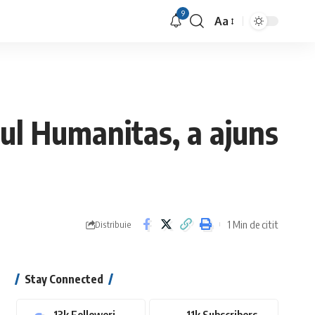
9
Aa
Font
Resizer
nțul Humanitas, a ajuns
1 Min de citit
Distribuie
Stay Connected