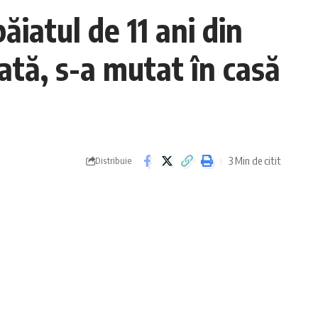
atul de 11 ani din
ată, s-a mutat în casă
3 Min de citit
Distribuie