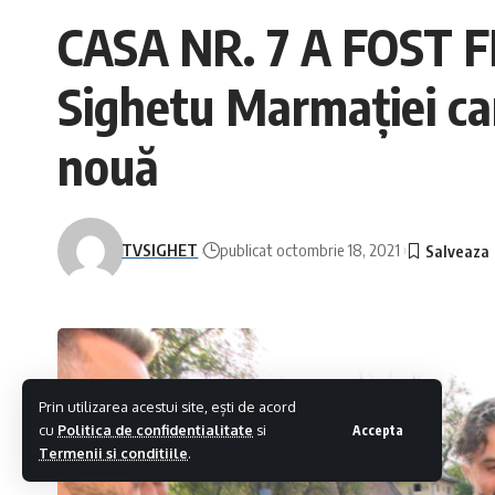
CASA NR. 7 A FOST FI
Sighetu Marmației car
nouă
TVSIGHET
publicat octombrie 18, 2021
Prin utilizarea acestui site, ești de acord
cu
Politica de confidentialitate
si
Accepta
Termenii si conditiile
.