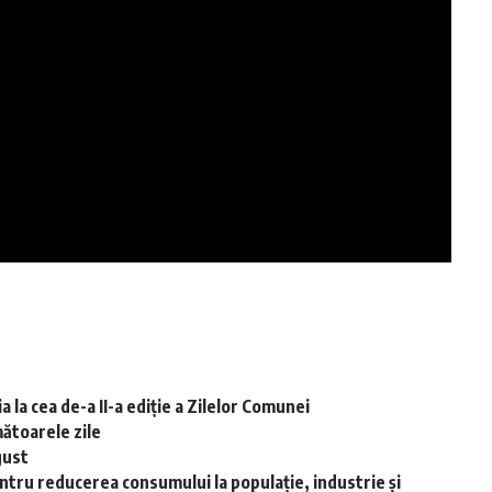
 la cea de-a II-a ediție a Zilelor Comunei
ătoarele zile
gust
ntru reducerea consumului la populație, industrie și