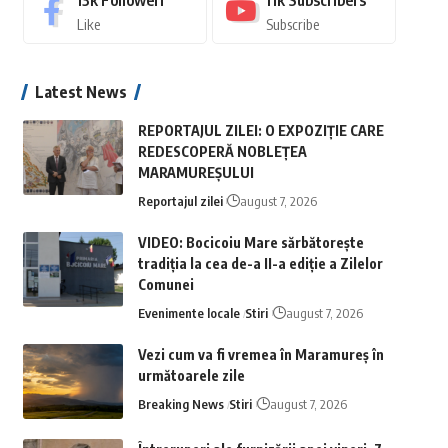
13k
Followeri
11k
Subscribers
Like
Subscribe
Latest News
REPORTAJUL ZILEI: O EXPOZIȚIE CARE
REDESCOPERĂ NOBLEȚEA
MARAMUREȘULUI
Reportajul zilei
august 7, 2026
VIDEO: Bocicoiu Mare sărbătorește
tradiția la cea de-a II-a ediție a Zilelor
Comunei
Evenimente locale
Stiri
august 7, 2026
Vezi cum va fi vremea în Maramureș în
următoarele zile
Breaking News
Stiri
august 7, 2026