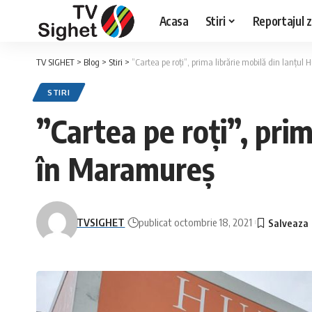
Acasa
Stiri
Reportajul zi
TV SIGHET
>
Blog
>
Stiri
>
”Cartea pe roți”, prima librărie mobilă din lanțu
STIRI
”Cartea pe roți”, prim
în Maramureș
TVSIGHET
publicat octombrie 18, 2021