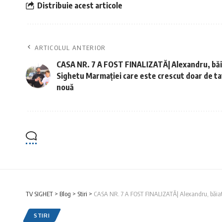
Distribuie acest articole
ARTICOLUL ANTERIOR
CASA NR. 7 A FOST FINALIZATĂ| Alexandru, băiat
Sighetu Marmației care este crescut doar de tat
nouă
TV SIGHET
>
Blog
>
Stiri
>
CASA NR. 7 A FOST FINALIZATĂ| Alexandru, băiatul
STIRI