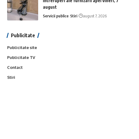
Întreruperi ale furnizării apei vineri, 7
august
Servicii publice
Stiri
august 7, 2026
Publicitate
Publicitate site
Publicitate TV
Contact
Stiri