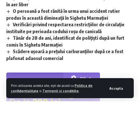
în aer liber
O persoană a fost rănită în urma unui accident rutier
produs în această dimineață în Sighetu Marmației
Verificări privind respectarea restricțiilor de circulație
instituite pe perioada codului roșu de caniculă
Tânăr de 28 de ani, identificat de polițiști după un furt
comis în Sighetu Marmației
Scădere ușoară a prețului carburanților după ce a fost
plafonat adaosul comercial
Prin utilizarea acestui site, ești de acord cu
Politica de
Accepta
confidentialitate
si
Termenii si conditiile
.
Contiua sa citesti