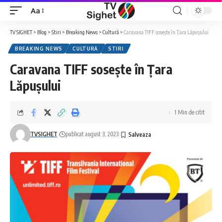
Aa
Font
Resizer
TV SIGHET
>
Blog
>
Stiri
>
Breaking News
>
Cultură
>
Caravana TIFF sosește în Țara Lăpușului
BREAKING NEWS
CULTURĂ
STIRI
Caravana TIFF sosește în Țara
Lăpușului
1 Min de citit
TVSIGHET
publicat august 3, 2023