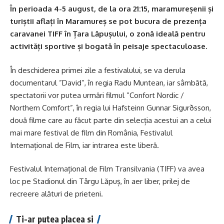
În perioada 4-5 august, de la ora 21:15, maramureșenii și
turiștii aflați în Maramureș se pot bucura de prezența
caravanei TIFF în Țara Lăpușului, o zonă ideală pentru
activități sportive și bogată în peisaje spectaculoase.
În deschiderea primei zile a festivalului, se va derula
documentarul ”David”, în regia Radu Muntean, iar sâmbătă,
spectatorii vor putea urmări filmul ”Confort Nordic /
Northern Comfort”, în regia lui Hafsteinn Gunnar Sigurðsson,
două filme care au făcut parte din selecția acestui an a celui
mai mare festival de film din România, Festivalul
Internațional de Film, iar intrarea este liberă.
Festivalul Internațional de Film Transilvania (TIFF) va avea
loc pe Stadionul din Târgu Lăpuș, în aer liber, prilej de
recreere alături de prieteni.
Ti-ar putea placea si