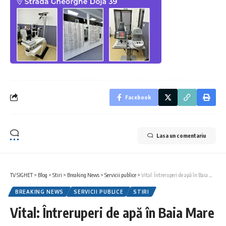
Facebook
Lasa un comentariu
TV SIGHET
>
Blog
>
Stiri
>
Breaking News
>
Servicii publice
>
Vital: Întreruperi de apă în Baia Mare
BREAKING NEWS
SERVICII PUBLICE
STIRI
Vital: Întreruperi de apă în Baia Mare