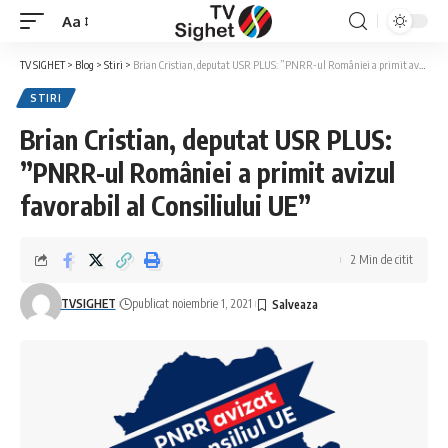
Aa
Font
Resizer
TV SIGHET
>
Blog
>
Stiri
>
Brian Cristian, deputat USR PLUS: ”PNRR-ul României a primit avizul favorabil al Consiliului UE”
STIRI
Brian Cristian, deputat USR PLUS:
”PNRR-ul României a primit avizul
favorabil al Consiliului UE”
2 Min de citit
TVSIGHET
publicat noiembrie 1, 2021