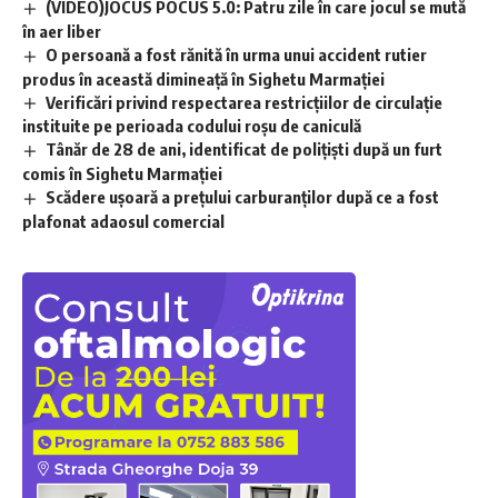
(VIDEO)JOCUS POCUS 5.0: Patru zile în care jocul se mută
în aer liber
O persoană a fost rănită în urma unui accident rutier
produs în această dimineață în Sighetu Marmației
Verificări privind respectarea restricțiilor de circulație
instituite pe perioada codului roșu de caniculă
Tânăr de 28 de ani, identificat de polițiști după un furt
comis în Sighetu Marmației
Scădere ușoară a prețului carburanților după ce a fost
plafonat adaosul comercial