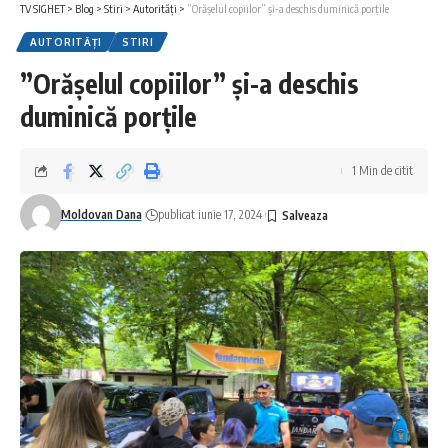
TV SIGHET
>
Blog
>
Stiri
>
Autorități
>
”Orăşelul copiilor” și-a deschis duminică porțile
AUTORITĂȚI
STIRI
”Orăşelul copiilor” și-a deschis
duminică porțile
1 Min de citit
Moldovan Dana
publicat iunie 17, 2024