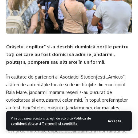
Orăşelul copiilor” și-a deschis duminică porțile pentru
toți cei care au fost dornici să admire jandarmii,
polițiștii, pompierii sau alți eroi în uniformă.
În calitate de parteneri ai Asociației Studențești ,,Amicus”,
alături de autorităţile locale şi de instituţiile din municipiul
Baia Mare, jandarmii maramureșeni s-au bucurat de
curiozitatea și entuziasmul celor mici. În topul preferințelor
au fost, bineînțeles, mașinile Jandarmeriei, dar mai ales
faptul că cei mici au avut posibilitatea să urce la volan, să
Prin utilizarea acestui site, ești de acord cu
Politica de
Accepta
claxoneze sau să pornească girofarele. Foarte încântați au
confidentialitate
si
Termenii si conditiile
.
fost și de materiale expuse de Jandarmeria montană și de