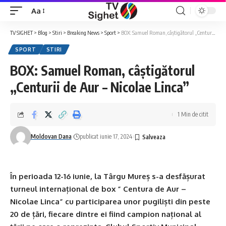
Aa
Font
Resizer
TV SIGHET
>
Blog
>
Stiri
>
Breaking News
>
Sport
>
BOX: Samuel Roman, câștigătorul „Centurii de Aur – Nicolae Linca”
SPORT
STIRI
BOX: Samuel Roman, câștigătorul
„Centurii de Aur – Nicolae Linca”
1 Min de citit
Moldovan Dana
publicat iunie 17, 2024
În perioada 12-16 iunie, la Târgu Mureș s-a desfășurat
turneul internațional de box ” Centura de Aur –
Nicolae Linca” cu participarea unor pugiliști din peste
20 de țări, fiecare dintre ei fiind campion național al